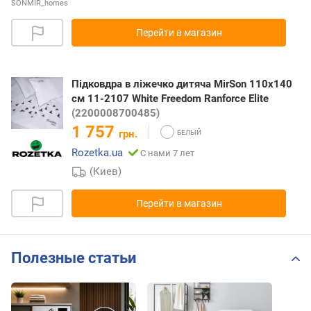
SONMIR_homes
Перейти в магазин
Підковдра в ліжечко дитяча MirSon 110x140
см 11-2107 White Freedom Ranforce Elite
(2200008700485)
1 757
грн.
Rozetka.ua
С нами 7 лет
(Киев)
Перейти в магазин
Полезные статьи