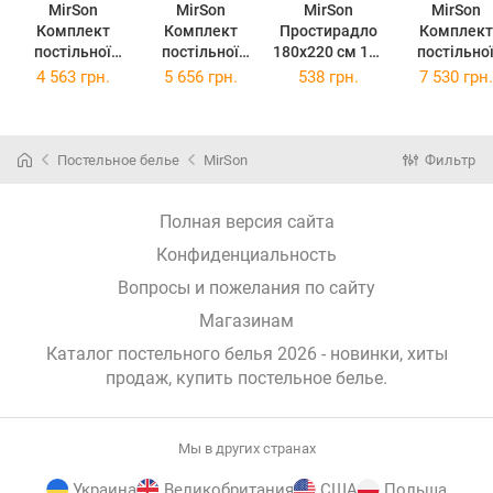
MirSon
MirSon
MirSon
MirSon
Комплект
Комплект
Простирадло
Комплект
постільної
постільної
180x220 см 11-
постільно
білизни
білизни King
2107 White
білизни
4 563 грн.
5 656 грн.
538 грн.
7 530 грн.
полуторний
Size 220x240
Freedom
Сімейний 2
євро 160x220
см 11-2107
Ranforce Elite
160 x 220 
см 11-2107
White Freedom
11-2107 Whi
White Freedom
Ranforce Elite
Freedom
Постельное белье
MirSon
Фильтр
Ranforce Elite
Ranforce Eli
Полная версия сайта
Конфиденциальность
Вопросы и пожелания по сайту
Магазинам
Каталог постельного белья 2026 - новинки, хиты
продаж,
купить постельное белье
.
Мы в других странах
Украина
Великобритания
США
Польша