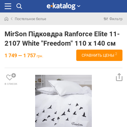
Постельное белье
Фильтр
Искали
раньше
MirSon Підковдра Ranforce Elite 11-
2107 White "Freedom" 110 x 140 см
2
1 749 — 1 757
СРАВНИТЬ ЦЕНЫ
грн.
в список