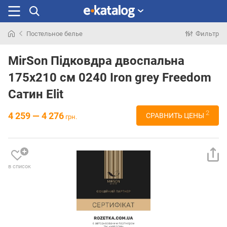
Постельное белье
Фильтр
Искали
раньше
MirSon Підковдра двоспальна
175x210 см 0240 Iron grey Freedom
Сатин Elit
2
4 259 — 4 276
СРАВНИТЬ ЦЕНЫ
грн.
в список