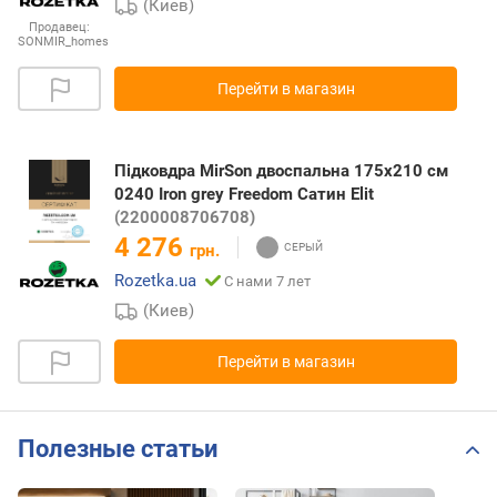
(Киев)
Продавец:
SONMIR_homes
Перейти в магазин
Підковдра MirSon двоспальна 175x210 см
0240 Iron grey Freedom Сатин Elit
(2200008706708)
4 276
грн.
Rozetka.ua
С нами 7 лет
(Киев)
Перейти в магазин
Полезные статьи