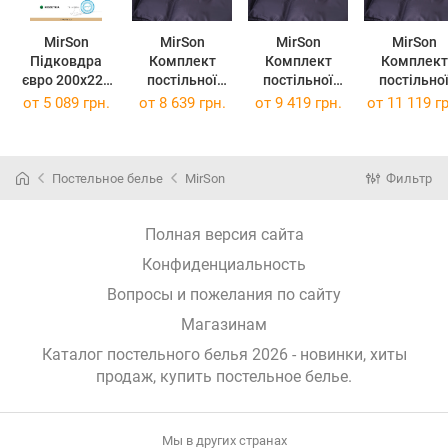
MirSon
MirSon
MirSon
MirSon
Підковдра
Комплект
Комплект
Комплект
євро 200x220
постільної
постільної
постільно
см 0240 Iron
білизни Satin
білизни Satin
білизни Satin
от
5 089 грн.
от
8 639 грн.
от
9 419 грн.
от
11 119 гр
grey Freedom
ELIT 0240 Iron
ELIT 0240 Iron
ELIT 0240 Ir
Сатин Elit
grey "Freedom"
grey "Freedom"
grey "Freed
175 x 210 см
200 x 220 см
2 x 143 x 2
см
Постельное белье
MirSon
Фильтр
Полная версия сайта
Конфиденциальность
Вопросы и пожелания по сайту
Магазинам
Каталог постельного белья 2026 - новинки, хиты
продаж,
купить постельное белье
.
Мы в других странах