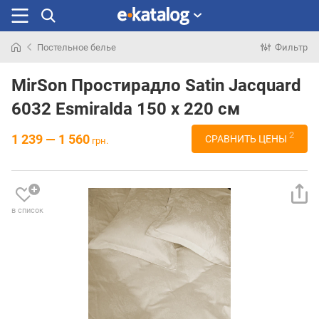
Постельное белье
Фильтр
Искали
раньше
MirSon Простирадло Satin Jacquard
6032 Esmiralda 150 х 220 см
2
1 239 — 1 560
СРАВНИТЬ ЦЕНЫ
грн.
в список