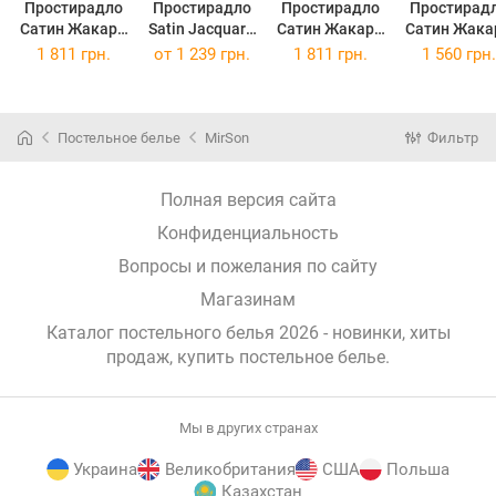
Простирадло
Простирадло
Простирадло
Простирад
Сатин Жакард
Satin Jacquard
Сатин Жакард
Сатин Жака
6032 Esmiralda
6033 Katerjina
6033 Katerjina
6034 Myrtl
1 811 грн.
от
1 239 грн.
1 811 грн.
1 560 грн.
180x220 см
150 х 220 см
180x220 см
150х220 с
Постельное белье
MirSon
Фильтр
Полная версия сайта
Конфиденциальность
Вопросы и пожелания по сайту
Магазинам
Каталог постельного белья 2026 - новинки, хиты
продаж,
купить постельное белье
.
Мы в других странах
Украина
Великобритания
США
Польша
Казахстан