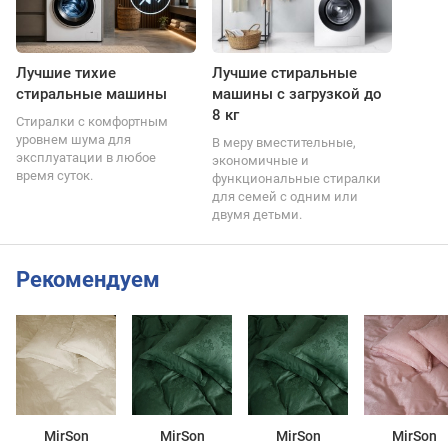
Лучшие тихие
Лучшие стиральные
стиральные машины
машины с загрузкой до
8 кг
Стиралки с комфортным
уровнем шума для
В меру вместительные,
эксплуатации в любое
экономичные и
время суток.
функциональные стиралки
для семей с одним или
двумя детьми.
Рекомендуем
MirSon
MirSon
MirSon
MirSon