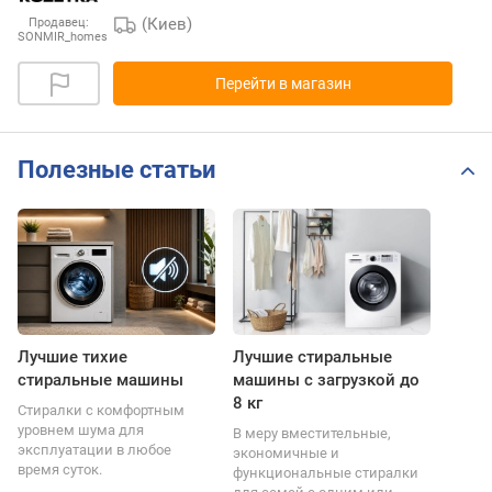
(Киев)
Продавец:
SONMIR_homes
Перейти в магазин
Полезные статьи
Лучшие тихие
Лучшие стиральные
стиральные машины
машины с загрузкой до
8 кг
Стиралки с комфортным
уровнем шума для
В меру вместительные,
эксплуатации в любое
экономичные и
время суток.
функциональные стиралки