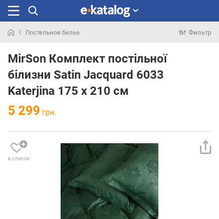
Постельное белье
Фильтр
Искали
раньше
MirSon Комплект постільної
білизни Satin Jacquard 6033
Katerjina 175 x 210 см
5 299
грн.
в список