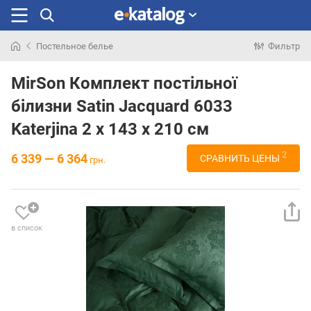
Постельное белье
Фильтр
Искали
раньше
MirSon Комплект постільної
білизни Satin Jacquard 6033
Katerjina 2 x 143 x 210 см
2
6 339 — 6 364
СРАВНИТЬ ЦЕНЫ
грн.
в список