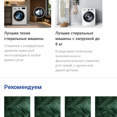
Лучшие тихие
Лучшие стиральные
стиральные машины
машины с загрузкой до
8 кг
Стиралки с комфортным
уровнем шума для
В меру вместительные,
эксплуатации в любое
экономичные и
время суток.
функциональные стиралки
для семей с одним или
двумя детьми.
Рекомендуем