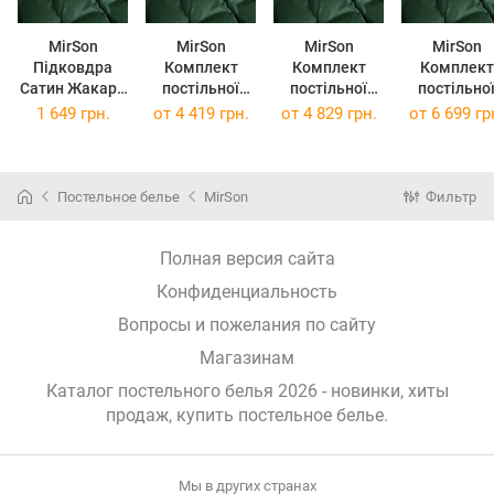
MirSon
MirSon
MirSon
MirSon
Підковдра
Комплект
Комплект
Комплект
Сатин Жакард
постільної
постільної
постільно
6033 Katerjina
білизни Satin
білизни Satin
білизни Satin
1 649 грн.
от
4 419 грн.
от
4 829 грн.
от
6 699 гр
110х140 см
Jacquard 6033
Jacquard 6033
Jacquard 60
Katerjina 143 x
Katerjina 160 x
Katerjina 22
210 см
220 см
240 см
Постельное белье
MirSon
Фильтр
Полная версия сайта
Конфиденциальность
Вопросы и пожелания по сайту
Магазинам
Каталог постельного белья 2026 - новинки, хиты
продаж,
купить постельное белье
.
Мы в других странах