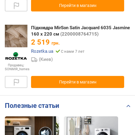
Перейти в магазин
Підковдра MirSon Satin Jacquard 6035 Jasmine
160 x 220 см
(2200008764715)
2 519
грн.
Rozetka.ua
С нами 7 лет
(Киев)
Продавец:
SONMIR_homes
Перейти в магазин
Полезные статьи