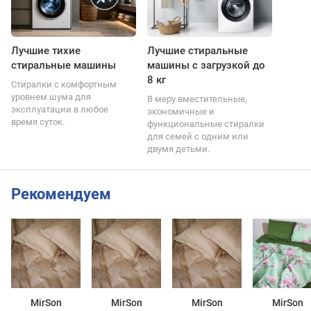
Лучшие тихие
Лучшие стиральные
стиральные машины
машины с загрузкой до
8 кг
Стиралки с комфортным
уровнем шума для
В меру вместительные,
эксплуатации в любое
экономичные и
время суток.
функциональные стиралки
для семей с одним или
двумя детьми.
Рекомендуем
MirSon
MirSon
MirSon
MirSon