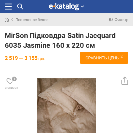
Постельное белье
Фильтр
Искали
раньше
MirSon Підковдра Satin Jacquard
6035 Jasmine 160 x 220 см
2
2 519 — 3 155
СРАВНИТЬ ЦЕНЫ
грн.
в список