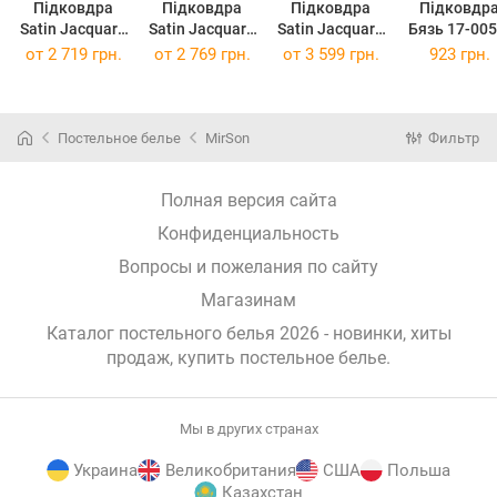
Підковдра
Підковдра
Підковдра
Підковдр
Satin Jacquard
Satin Jacquard
Satin Jacquard
Бязь 17-005
6035 Jasmine
6035 Jasmine
6035 Jasmine
1 Rosalvo
от
2 719 грн.
от
2 769 грн.
от
3 599 грн.
923 грн.
175 x 210 см
200 x 220 см
220 x 240 см
160х220 с
Постельное белье
MirSon
Фильтр
Полная версия сайта
Конфиденциальность
Вопросы и пожелания по сайту
Магазинам
Каталог постельного белья 2026 - новинки, хиты
продаж,
купить постельное белье
.
Мы в других странах
Украина
Великобритания
США
Польша
Казахстан