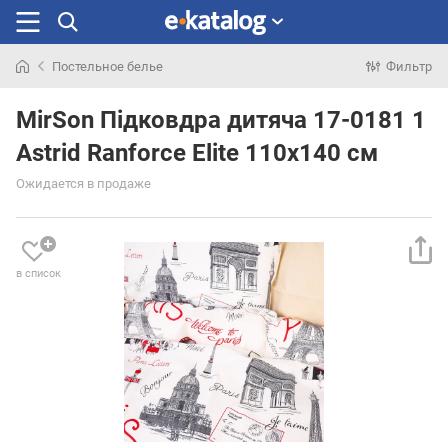
Постельное белье
Фильтр
Искали
раньше
MirSon Підковдра дитяча 17-0181 1
Astrid Ranforce Elite 110x140 см
Ожидается в продаже
в список