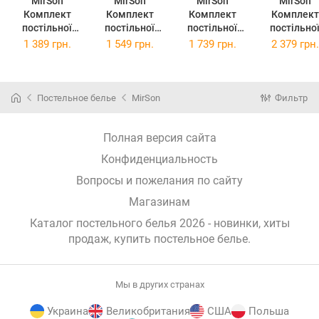
MirSon
MirSon
MirSon
MirSon
Комплект
Комплект
Комплект
Комплект
постільної
постільної
постільної
постільно
білизни Бязь
білизни Бязь
білизни Бязь
білизни Бязь
1 389 грн.
1 549 грн.
1 739 грн.
2 379 грн.
17-4753 Nancy
17-4753 Nancy
17-4753 Nancy
17-4753 Nan
143 x 210 см
175 x 210 см
200 x 220 см
2 x 143 x 2
см
Постельное белье
MirSon
Фильтр
Полная версия сайта
Конфиденциальность
Вопросы и пожелания по сайту
Магазинам
Каталог постельного белья 2026 - новинки, хиты
продаж,
купить постельное белье
.
Мы в других странах
Украина
Великобритания
США
Польша