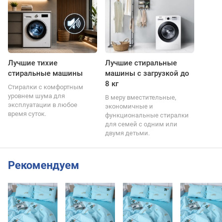
Лучшие тихие
Лучшие стиральные
стиральные машины
машины с загрузкой до
8 кг
Стиралки с комфортным
уровнем шума для
В меру вместительные,
эксплуатации в любое
экономичные и
время суток.
функциональные стиралки
для семей с одним или
двумя детьми.
Рекомендуем