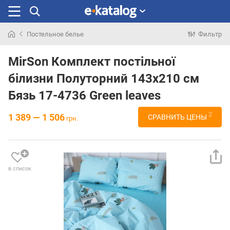
Постельное белье
Фильтр
Искали
раньше
MirSon Комплект постільної
білизни Полуторний 143х210 см
Бязь 17-4736 Green leaves
2
1 389 — 1 506
СРАВНИТЬ ЦЕНЫ
грн.
в список