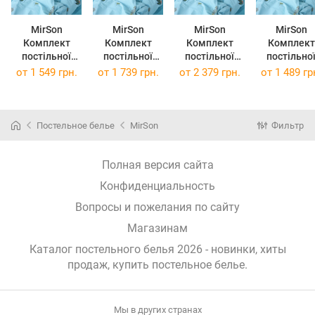
MirSon
MirSon
MirSon
MirSon
Комплект
Комплект
Комплект
Комплект
постільної
постільної
постільної
постільно
білизни
білизни Євро
білизни
білизни
от
1 549 грн.
от
1 739 грн.
от
2 379 грн.
от
1 489 гр
Двоспальний
200х220 см
Сімейний 2 x
Полуторни
175х210 см
Бязь 17-4736
143x210 см 17-
Євро 160х2
Бязь 17-4736
Green leaves
4736 Green
см Бязь 17
Green leaves
leaves Бязь
4736 Gree
Постельное белье
MirSon
Фильтр
leaves
Полная версия сайта
Конфиденциальность
Вопросы и пожелания по сайту
Магазинам
Каталог постельного белья 2026 - новинки, хиты
продаж,
купить постельное белье
.
Мы в других странах