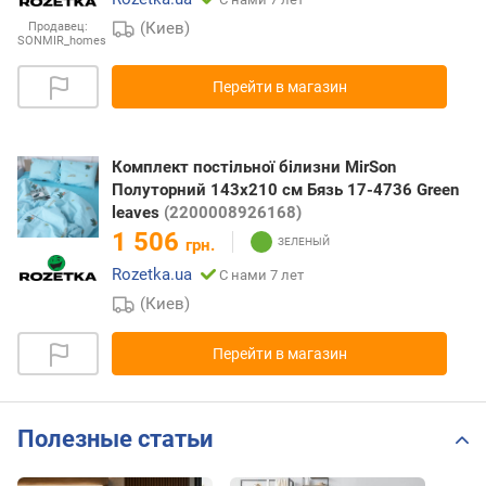
(Киев)
Продавец:
SONMIR_homes
Перейти в магазин
Комплект постільної білизни MirSon
Полуторний 143х210 см Бязь 17-4736 Green
leaves
(2200008926168)
1 506
грн.
Rozetka.ua
С нами 7 лет
(Киев)
Перейти в магазин
Полезные статьи