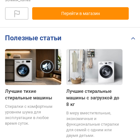
SONMIR_homes
Перейти в магазин
Полезные статьи
Лучшие тихие
Лучшие стиральные
стиральные машины
машины с загрузкой до
8 кг
Стиралки с комфортным
уровнем шума для
В меру вместительные,
эксплуатации в любое
экономичные и
время суток.
функциональные стиралки
для семей с одним или
двумя детьми.