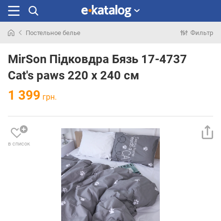
Постельное белье
Фильтр
Искали
раньше
MirSon Підковдра Бязь 17-4737
Cat's paws 220 x 240 см
1 399
грн.
в список