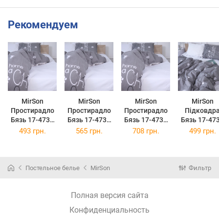
Рекомендуем
MirSon
MirSon
MirSon
MirSon
Простирадло
Простирадло
Простирадло
Підковдр
Бязь 17-4737
Бязь 17-4737
Бязь 17-4737
Бязь 17-47
Cats paws
Cats paws
Cats paws
Cat's paws 1
493 грн.
565 грн.
708 грн.
499 грн.
150х220 см
200x220 см
220x240 см
x 140 см
Постельное белье
MirSon
Фильтр
Полная версия сайта
Конфиденциальность