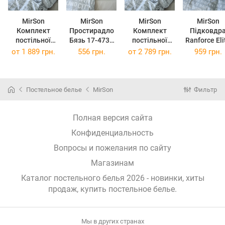
MirSon
MirSon
MirSon
MirSon
Комплект
Простирадло
Комплект
Підковдр
постільної
Бязь 17-4739
постільної
Ranforce Eli
білизни Бязь
Newspaper
білизни Бязь
17-4739
от
1 889 грн.
556 грн.
от
2 789 грн.
959 грн.
17-4739
180x220 см
17-4739
Newspape
Newspaper 220
Newspaper 2 x
143х210 с
x 240 см
160 x 220 см
Постельное белье
MirSon
Фильтр
Полная версия сайта
Конфиденциальность
Вопросы и пожелания по сайту
Магазинам
Каталог постельного белья 2026 - новинки, хиты
продаж,
купить постельное белье
.
Мы в других странах