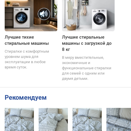
Лучшие тихие
Лучшие стиральные
стиральные машины
машины с загрузкой до
8 кг
Стиралки с комфортным
уровнем шума для
В меру вместительные,
эксплуатации в любое
экономичные и
время суток.
функциональные стиралки
для семей с одним или
двумя детьми.
Рекомендуем