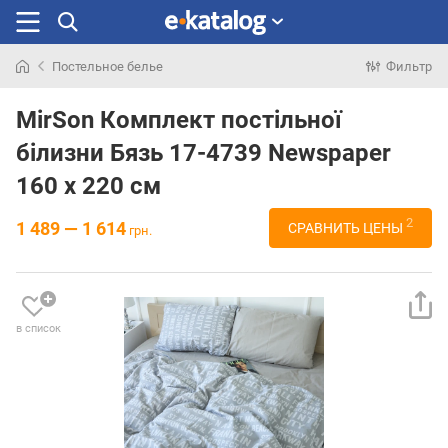
Постельное белье
Фильтр
Искали
раньше
MirSon Комплект постільної
білизни Бязь 17-4739 Newspaper
160 x 220 см
2
1 489 — 1 614
СРАВНИТЬ ЦЕНЫ
грн.
в список