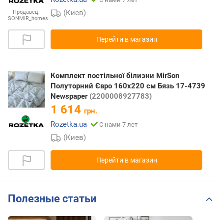
(Киев)
Продавец:
SONMIR_homes
Перейти в магазин
Комплект постільної білизни MirSon
Полуторний Євро 160х220 см Бязь 17-4739
Newspaper
(2200008927783)
1 614
грн.
Rozetka.ua
С нами 7 лет
(Киев)
Перейти в магазин
Полезные статьи