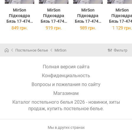
MirSon
MirSon
MirSon
MirSon
Підковдра
Підковдра
Підковдра
Підковдр
Бязь 17-4743
Бязь 17-4743
Бязь 17-4743
Бязь 17-47
Paris 143 x 210
Paris 160 x 220
Paris 175 x 210
Paris 200 x 
849 грн.
919 грн.
989 грн.
1 129 грн.
см
см
см
см
Постельное белье
MirSon
Фильтр
Полная версия сайта
Конфиденциальность
Вопросы и пожелания по сайту
Магазинам
Каталог постельного белья 2026 - новинки, хиты
продаж,
купить постельное белье
.
Мы в других странах