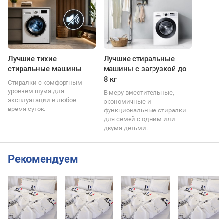
Лучшие тихие
Лучшие стиральные
стиральные машины
машины с загрузкой до
8 кг
Стиралки с комфортным
уровнем шума для
В меру вместительные,
эксплуатации в любое
экономичные и
время суток.
функциональные стиралки
для семей с одним или
двумя детьми.
Рекомендуем