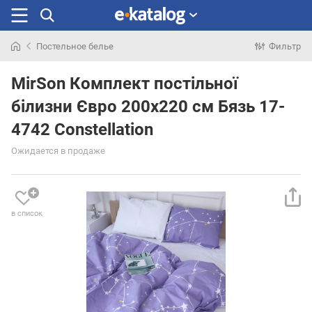
Постельное белье
Фильтр
Искали
раньше
MirSon Комплект постільної
білизни Євро 200х220 см Бязь 17-
4742 Constellation
Ожидается в продаже
в список