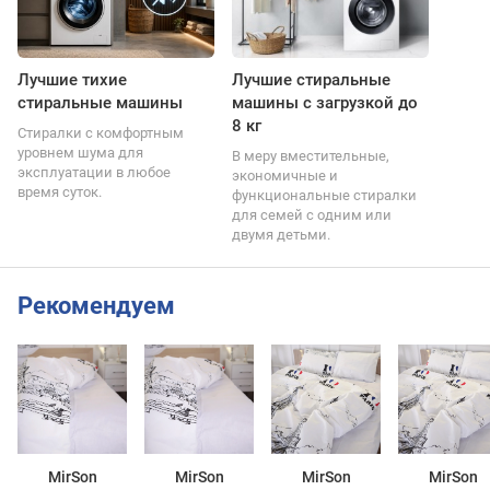
Лучшие тихие
Лучшие стиральные
стиральные машины
машины с загрузкой до
8 кг
Стиралки с комфортным
уровнем шума для
В меру вместительные,
эксплуатации в любое
экономичные и
время суток.
функциональные стиралки
для семей с одним или
двумя детьми.
Рекомендуем
MirSon
MirSon
MirSon
MirSon