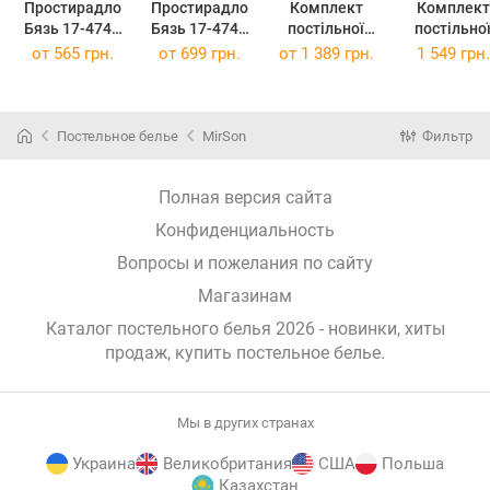
Простирадло
Простирадло
Комплект
Комплект
Бязь 17-4743
Бязь 17-4743
постільної
постільно
Paris 200x220
Paris 220 х 240
білизни
білизни Бязь
от
565 грн.
от
699 грн.
от
1 389 грн.
1 549 грн.
см
см
Полуторний
17-4743 Par
143х210 см
175 x 210 
Бязь 17-4743
Paris
Постельное белье
MirSon
Фильтр
Полная версия сайта
Конфиденциальность
Вопросы и пожелания по сайту
Магазинам
Каталог постельного белья 2026 - новинки, хиты
продаж,
купить постельное белье
.
Мы в других странах
Украина
Великобритания
США
Польша
Казахстан