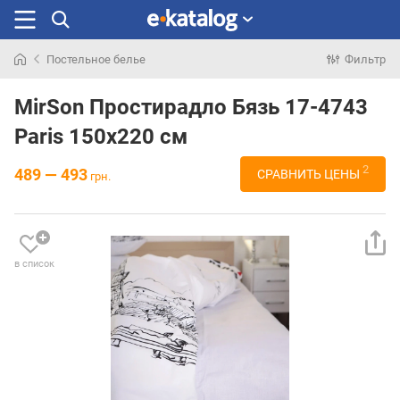
Постельное белье
Фильтр
Искали
раньше
MirSon Простирадло Бязь 17-4743
Paris 150х220 см
2
489 — 493
СРАВНИТЬ ЦЕНЫ
грн.
в список