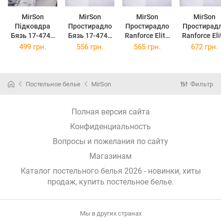
MirSon
MirSon
MirSon
MirSon
Підковдра
Простирадло
Простирадло
Простирад
Бязь 17-4743
Бязь 17-4743
Ranforce Elite
Ranforce Eli
Paris 110 x 140
Paris 180x220
17-4743 Paris
17-4743 Par
499 грн.
556 грн.
565 грн.
672 грн.
см
см
150х220 см
200x220 с
Постельное белье
MirSon
Фильтр
Полная версия сайта
Конфиденциальность
Вопросы и пожелания по сайту
Магазинам
Каталог постельного белья 2026 - новинки, хиты
продаж,
купить постельное белье
.
Мы в других странах