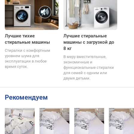
Лучшие тихие
Лучшие стиральные
стиральные машины
машины с загрузкой до
8 кг
Стиралки с комфортным
уровнем шума для
В меру вместительные,
эксплуатации в любое
экономичные и
время суток.
функциональные стиралки
для семей с одним или
двумя детьми.
Рекомендуем