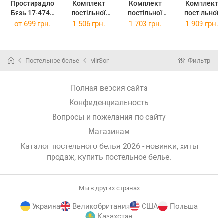
Простирадло
Комплект
Комплект
Комплект
Бязь 17-4744
постільної
постільної
постільно
Manuscript 220
білизни
білизни
білизни Євро
от
699 грн.
1 506 грн.
1 703 грн.
1 909 грн.
х 240 см
Полуторний
Двоспальний
200х220 с
143х210 см
175х210 см
Бязь 17-47
Бязь 17-4744
Бязь 17-4744
Manuscrip
Manuscript
Manuscript
Постельное белье
MirSon
Фильтр
Полная версия сайта
Конфиденциальность
Вопросы и пожелания по сайту
Магазинам
Каталог постельного белья 2026 - новинки, хиты
продаж,
купить постельное белье
.
Мы в других странах
Украина
Великобритания
США
Польша
Казахстан