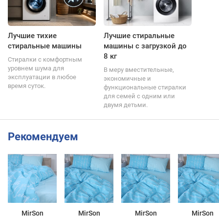
Лучшие тихие
Лучшие стиральные
стиральные машины
машины с загрузкой до
8 кг
Стиралки с комфортным
уровнем шума для
В меру вместительные,
эксплуатации в любое
экономичные и
время суток.
функциональные стиралки
для семей с одним или
двумя детьми.
Рекомендуем
MirSon
MirSon
MirSon
MirSon