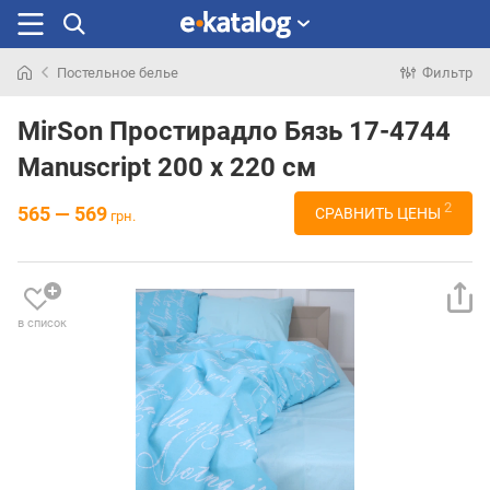
Постельное белье
Фильтр
Искали
раньше
MirSon Простирадло Бязь 17-4744
Manuscript 200 х 220 см
2
565 — 569
СРАВНИТЬ ЦЕНЫ
грн.
в список