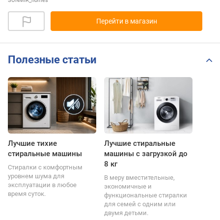
SONMIR_homes
Перейти в магазин
Полезные статьи
Лучшие тихие
Лучшие стиральные
стиральные машины
машины с загрузкой до
8 кг
Стиралки с комфортным
уровнем шума для
В меру вместительные,
эксплуатации в любое
экономичные и
время суток.
функциональные стиралки
для семей с одним или
двумя детьми.