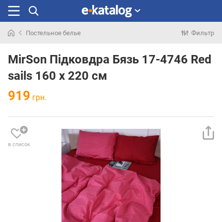
Постельное белье
Фильтр
Искали
раньше
MirSon Підковдра Бязь 17-4746 Red
sails 160 x 220 см
919
грн.
в список