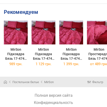
Рекомендуем
MirSon
MirSon
MirSon
MirSon
Підковдра
Підковдра
Підковдра
Простирад
Бязь 17-4746
Бязь 17-4746
Бязь 17-4746
Бязь 17-47
Red sails 175 x
Red sails 200 x
Red sails 220 x
Red sails 15
989 грн.
1 129 грн.
1 399 грн.
от
489 грн
210 см
220 см
240 см
220 см
Постельное белье
MirSon
Фильтр
Полная версия сайта
Конфиденциальность