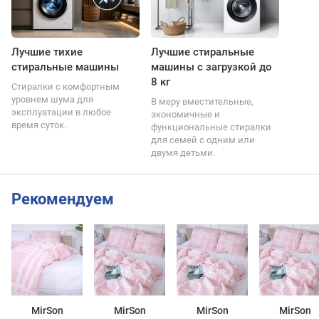
Лучшие тихие
Лучшие стиральные
стиральные машины
машины с загрузкой до
8 кг
Стиралки с комфортным
уровнем шума для
В меру вместительные,
эксплуатации в любое
экономичные и
время суток.
функциональные стиралки
для семей с одним или
двумя детьми.
Рекомендуем
MirSon
MirSon
MirSon
MirSon