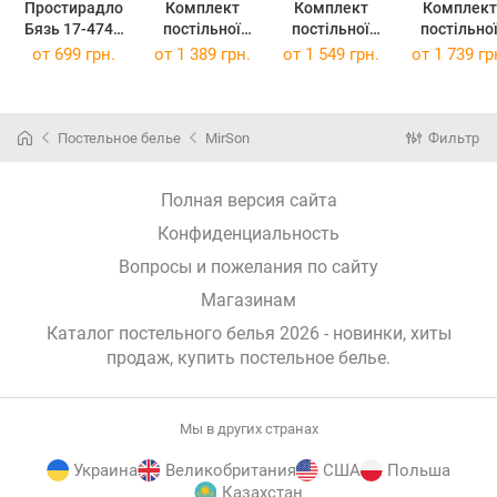
Простирадло
Комплект
Комплект
Комплект
Бязь 17-4747
постільної
постільної
постільно
Melissa 220 х
білизни Бязь
білизни Бязь
білизни Бязь
от
699 грн.
от
1 389 грн.
от
1 549 грн.
от
1 739 гр
240 см
17-4747
17-4747
17-4747
Melissa 143 x
Melissa 175 x
Melissa 200
210 см
210 см
220 см
Постельное белье
MirSon
Фильтр
Полная версия сайта
Конфиденциальность
Вопросы и пожелания по сайту
Магазинам
Каталог постельного белья 2026 - новинки, хиты
продаж,
купить постельное белье
.
Мы в других странах
Украина
Великобритания
США
Польша
Казахстан