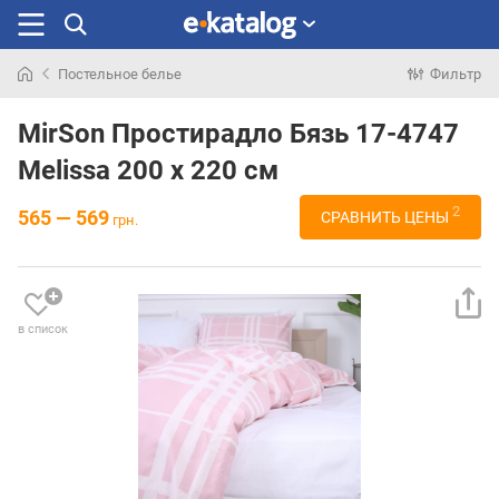
Постельное белье
Фильтр
Искали
раньше
MirSon Простирадло Бязь 17-4747
Melissa 200 х 220 см
2
565 — 569
СРАВНИТЬ ЦЕНЫ
грн.
в список