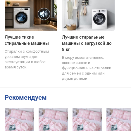
Лучшие тихие
Лучшие стиральные
стиральные машины
машины с загрузкой до
8 кг
Стиралки с комфортным
уровнем шума для
В меру вместительные,
эксплуатации в любое
экономичные и
время суток.
функциональные стиралки
для семей с одним или
двумя детьми.
Рекомендуем