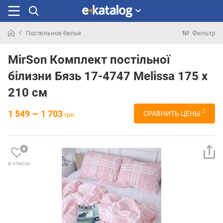
Постельное белье
Фильтр
Искали
раньше
MirSon Комплект постільної
білизни Бязь 17-4747 Melissa 175 x
210 см
2
1 549 — 1 703
СРАВНИТЬ ЦЕНЫ
грн.
в список