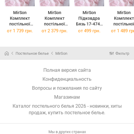
MirSon
MirSon
MirSon
MirSon
Комплект
Комплект
Підковдра
Комплект
постільної
постільної
Бязь 17-4747
постільно
білизни Бязь
білизни Бязь
Melissa 110 x
білизни Бязь
от
1 739 грн.
от
2 379 грн.
от
499 грн.
от
1 489 гр
17-4747
17-4747
140 см
17-4747
Melissa 200 x
Melissa 2 x 143
Melissa 160
220 см
x 210 см
220 см
Постельное белье
MirSon
Фильтр
Полная версия сайта
Конфиденциальность
Вопросы и пожелания по сайту
Магазинам
Каталог постельного белья 2026 - новинки, хиты
продаж,
купить постельное белье
.
Мы в других странах