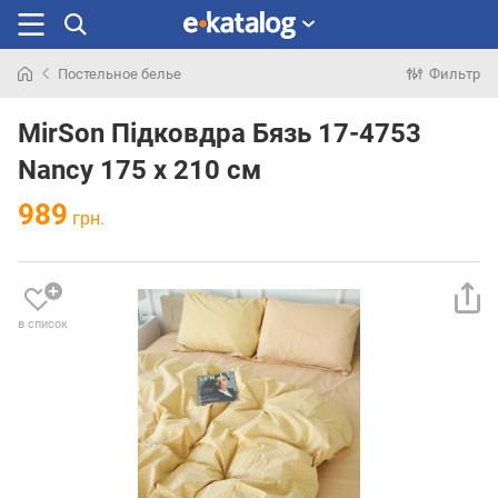
Постельное белье
Фильтр
Искали
раньше
MirSon Підковдра Бязь 17-4753
Nancy 175 x 210 см
989
грн.
в список