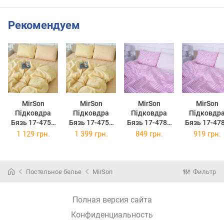
Рекомендуем
MirSon
MirSon
MirSon
MirSon
Підковдра
Підковдра
Підковдра
Підковдр
Бязь 17-4753
Бязь 17-4753
Бязь 17-4787
Бязь 17-47
Nancy 200 x
Nancy 220 x
Auma-Vajdatal
Auma-Vajdat
1 129 грн.
1 399 грн.
849 грн.
919 грн.
220 см
240 см
143 x 210 см
160 x 220 
Постельное белье
MirSon
Фильтр
Полная версия сайта
Конфиденциальность