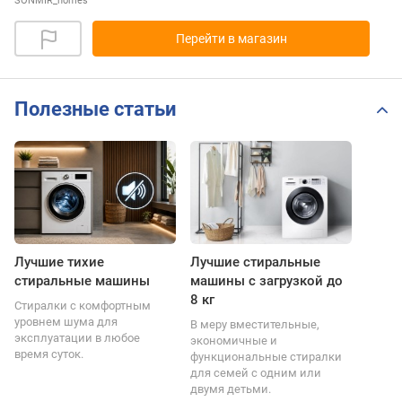
SONMIR_homes
Перейти в магазин
Полезные статьи
Лучшие тихие
Лучшие стиральные
стиральные машины
машины с загрузкой до
8 кг
Стиралки с комфортным
уровнем шума для
В меру вместительные,
эксплуатации в любое
экономичные и
время суток.
функциональные стиралки
для семей с одним или
двумя детьми.