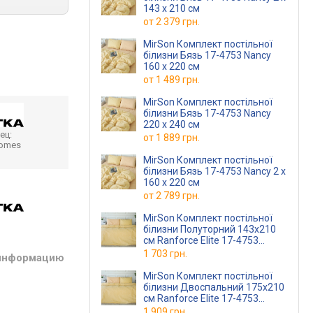
143 x 210 см
от
2 379 грн.
MirSon Комплект постільної
білизни Бязь 17-4753 Nancy
160 x 220 см
от
1 489 грн.
MirSon Комплект постільної
білизни Бязь 17-4753 Nancy
220 x 240 см
ец:
от
1 889 грн.
homes
MirSon Комплект постільної
білизни Бязь 17-4753 Nancy 2 x
160 x 220 см
от
2 789 грн.
MirSon Комплект постільної
білизни Полуторний 143х210
см Ranforce Elite 17-4753
Nancy
1 703 грн.
 информацию
MirSon Комплект постільної
білизни Двоспальний 175х210
см Ranforce Elite 17-4753
Nancy
1 909 грн.