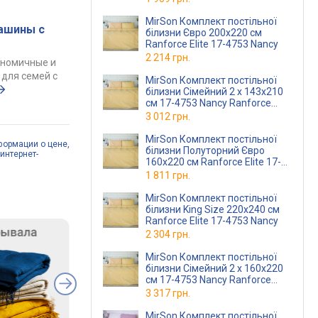
MirSon Комплект постільної
ашины с
білизни Євро 200х220 см
Ranforce Elite 17-4753 Nancy
2 214 грн.
ономичные и
для семей с
MirSon Комплект постільної
білизни Сімейний 2 x 143x210
см 17-4753 Nancy Ranforce
Elite
3 012 грн.
MirSon Комплект постільної
формации о цене,
білизни Полуторний Євро
интернет-
160х220 см Ranforce Elite 17-
4753 Nancy
1 811 грн.
MirSon Комплект постільної
білизни King Size 220х240 см
Ranforce Elite 17-4753 Nancy
2 304 грн.
MirSon Комплект постільної
білизни Сімейний 2 x 160x220
см 17-4753 Nancy Ranforce
Elite
3 317 грн.
MirSon Комплект постільної