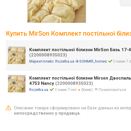
Купить MirSon Комплект постільної біли
Комплект постільної білизни MirSon Бязь 17-4
(2200008935023)
Маркетплейс:
Rozetka.ua
SONMIR_homes
С нами 7 
Комплект постільної білизни Mirson Двоспаль
4753 Nancy
(2200008935023)
Rozetka.ua
С нами 7 лет
(Киев)
Пожаловаться
Описание товара сформировано на базе данных из инте
непосредственно у продавца.