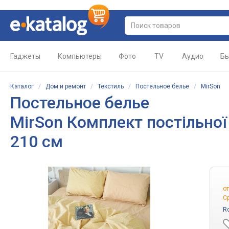
Гаджеты
Компьютеры
Фото
TV
Аудио
Бы
Каталог
/
Дом и ремонт
/
Текстиль
/
Постельное белье
/
MirSon
Постельное белье
MirSon Комплект постільної 
210 см
о
С
R