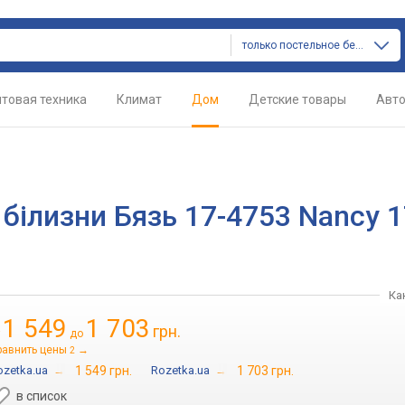
только постельное белье
товая техника
Климат
Дом
Детские товары
Авт
білизни Бязь 17-4753 Nancy 1
Ка
1 549
1 703
грн.
т
до
равнить цены
→
2
ozetka.ua
→
1 549 грн.
Rozetka.ua
→
1 703 грн.
в список