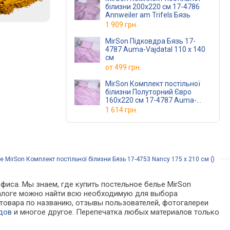
білизни 200х220 см 17-4786
Annweiler am Trifels Бязь
1 909 грн.
MirSon Підковдра Бязь 17-
4787 Auma-Vajdatal 110 x 140
см
от
499 грн.
MirSon Комплект постільної
білизни Полуторний Євро
160х220 см 17-4787 Auma-
Vajdatal Бязь
1 614 грн.
 MirSon Комплект постільної білизни Бязь 17-4753 Nancy 175 x 210 см ()
фиса. Мы знаем, где купить постельное белье MirSon
каталоге можно найти всю необходимую для выбора
товара по названию, отзывы пользователей, фотогалереи
дов
и многое другое. Перепечатка любых материалов только