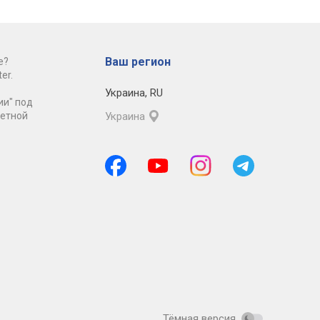
Ваш регион
е?
er.
Украина
,
RU
ии" под
ретной
Украина
Тёмная версия