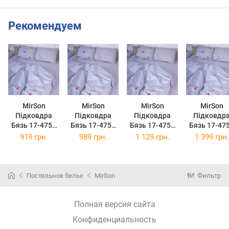
Рекомендуем
MirSon
MirSon
MirSon
MirSon
Підковдра
Підковдра
Підковдра
Підковдр
Бязь 17-4754
Бязь 17-4754
Бязь 17-4754
Бязь 17-47
Benvenuto 160
Benvenuto 175
Benvenuto 200
Benvenuto 2
919 грн.
989 грн.
1 129 грн.
1 399 грн.
x 220 см
x 210 см
x 220 см
x 240 см
Постельное белье
MirSon
Фильтр
Полная версия сайта
Конфиденциальность