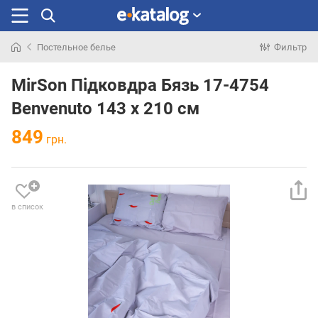
Постельное белье
Фильтр
Искали
раньше
MirSon Підковдра Бязь 17-4754
Benvenuto 143 x 210 см
849
грн.
в список