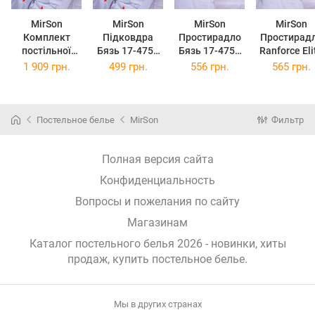
MirSon
MirSon
MirSon
MirSon
Комплект
Підковдра
Простирадло
Простирад
постільної
Бязь 17-4754
Бязь 17-4754
Ranforce Eli
білизни Євро
Benvenuto 110
Benvenuto
17-4754
1 909 грн.
499 грн.
556 грн.
565 грн.
200х220 см
x 140 см
180x220 см
Benvenut
Бязь 17-4754
150х220 с
Benvenuto
Постельное белье
MirSon
Фильтр
Полная версия сайта
Конфиденциальность
Вопросы и пожелания по сайту
Магазинам
Каталог постельного белья 2026 - новинки, хиты
продаж,
купить постельное белье
.
Мы в других странах