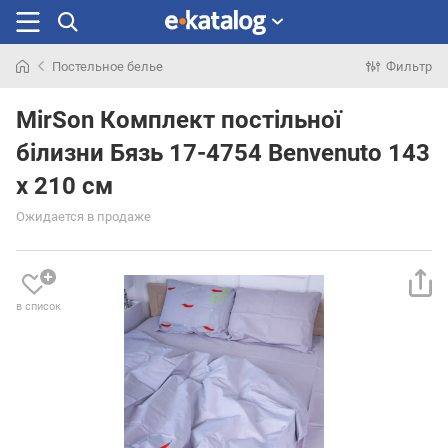
Постельное белье
Фильтр
Искали
раньше
MirSon Комплект постільної
білизни Бязь 17-4754 Benvenuto 143
x 210 см
Ожидается в продаже
в список