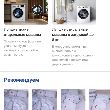
Лучшие тихие
Лучшие стиральные
стиральные машины
машины с загрузкой до
8 кг
Стиралки с комфортным
уровнем шума для
В меру вместительные,
эксплуатации в любое
экономичные и
время суток.
функциональные стиралки
для семей с одним или
двумя детьми.
Рекомендуем