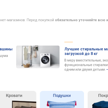
рнет-магазинов. Перед покупкой
обязательно уточняйте всю
машины
Лучшие стиральные м
загрузкой до 8 кг
 шума
В меру вместительные, эк
функциональные стиралки 
одним или двумя детьми.