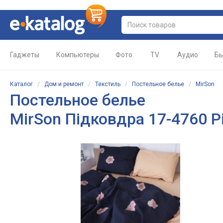
Гаджеты
Компьютеры
Фото
TV
Аудио
Бы
Каталог
/
Дом и ремонт
/
Текстиль
/
Постельное белье
/
MirSon
Постельное белье
MirSon Підковдра 17-4760 P