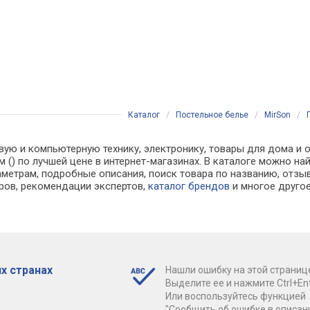
Каталог
/
Постельное белье
/
MirSon
/
вую и компьютерную технику, электронику, товары для дома и о
см () по лучшей цене в интернет-магазинах. В каталоге можно
аметрам, подробные описания, поиск товара по названию, отзы
аров, рекомендации экспертов,
каталог брендов
и многое друго
х странах
Нашли ошибку на этой страниц
Выделите ее и нажмите Ctrl+Ent
Или воспользуйтесь функцией
"Сообщить об ошибке в описан