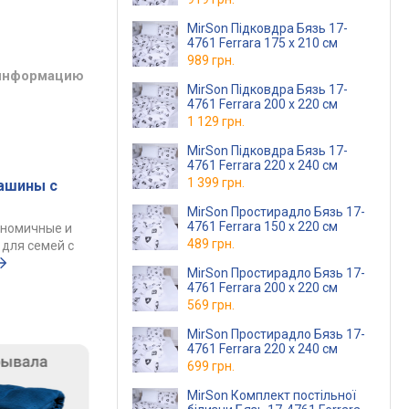
MirSon Підковдра Бязь 17-
4761 Ferrara 175 x 210 см
989 грн.
 информацию
MirSon Підковдра Бязь 17-
4761 Ferrara 200 x 220 см
1 129 грн.
MirSon Підковдра Бязь 17-
4761 Ferrara 220 x 240 см
1 399 грн.
ашины с
MirSon Простирадло Бязь 17-
4761 Ferrara 150 х 220 см
ономичные и
489 грн.
для семей с
MirSon Простирадло Бязь 17-
4761 Ferrara 200 х 220 см
569 грн.
MirSon Простирадло Бязь 17-
4761 Ferrara 220 х 240 см
699 грн.
MirSon Комплект постільної