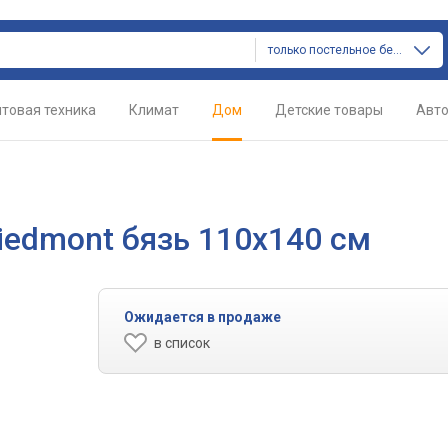
только постельное белье
товая техника
Климат
Дом
Детские товары
Авт
iedmont бязь 110х140 см
Ожидается в продаже
в список