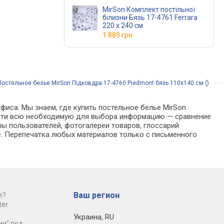
MirSon Комплект постільної
білизни Бязь 17-4761 Ferrara
220 x 240 см
1 889 грн.
Постельное белье MirSon Підковдра 17-4760 Piedmont бязь 110х140 см ()
фиса. Мы знаем, где купить постельное белье MirSon
 найти всю необходимую для выбора информацию — сравнение
вы пользователей, фотогалереи товаров, глоссарий
е. Перепечатка любых материалов только с письменного
Ваш регион
е?
er.
Украина
,
RU
ии" под