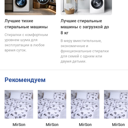
Лучшие тихие
Лучшие стиральные
стиральные машины
машины с загрузкой до
8 кг
Стиралки с комфортным
уровнем шума для
В меру вместительные,
эксплуатации в любое
экономичные и
время суток.
функциональные стиралки
для семей с одним или
двумя детьми.
Рекомендуем
MirSon
MirSon
MirSon
MirSon