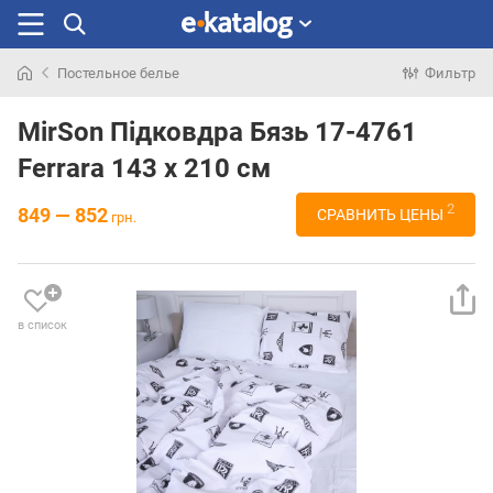
Постельное белье
Фильтр
Искали
раньше
MirSon Підковдра Бязь 17-4761
Ferrara 143 x 210 см
2
849 — 852
СРАВНИТЬ ЦЕНЫ
грн.
в список