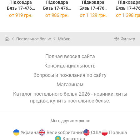
Підковдра
Підковдра
Підковдра
Підковдр
Бязь 17-4761
Бязь 17-4761
Бязь 17-4761
Бязь 17-47
Ferrara 160 x
Ferrara 175 x
Ferrara 200 x
Ferrara 220
от
919 грн.
от
986 грн.
от
1 129 грн.
от
1 398 гр
220 см
210 см
220 см
240 см
Постельное белье
MirSon
Фильтр
Полная версия сайта
Конфиденциальность
Вопросы и пожелания по сайту
Магазинам
Каталог постельного белья 2026 - новинки, хиты
продаж,
купить постельное белье
.
Мы в других странах
Украина
Великобритания
США
Польша
Казахстан