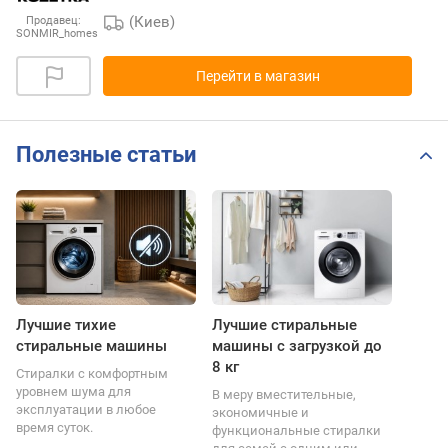
(Киев)
Продавец:
SONMIR_homes
Перейти в магазин
Полезные статьи
Лучшие тихие
Лучшие стиральные
стиральные машины
машины с загрузкой до
8 кг
Стиралки с комфортным
уровнем шума для
В меру вместительные,
эксплуатации в любое
экономичные и
время суток.
функциональные стиралки