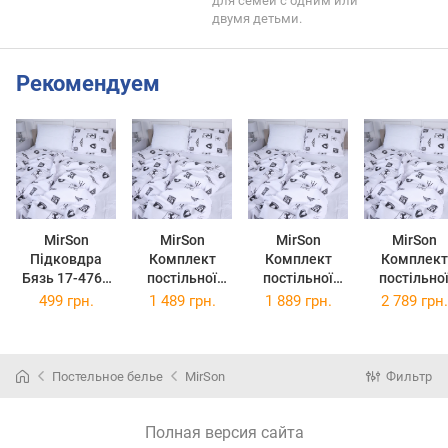
для семей с одним или
двумя детьми.
Рекомендуем
MirSon
MirSon
MirSon
MirSon
Підковдра
Комплект
Комплект
Комплект
Бязь 17-4761
постільної
постільної
постільно
Ferrara 110 x
білизни Бязь
білизни Бязь
білизни Бязь
499 грн.
1 489 грн.
1 889 грн.
2 789 грн.
140 см
17-4761
17-4761
17-4761
Ferrara 160 x
Ferrara 220 x
Ferrara 2 x 
220 см
240 см
x 220 см
Постельное белье
MirSon
Фильтр
Полная версия сайта