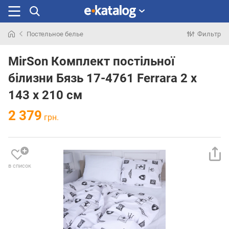
Постельное белье
Фильтр
Искали
раньше
MirSon Комплект постільної
білизни Бязь 17-4761 Ferrara 2 x
143 x 210 см
2 379
грн.
в список