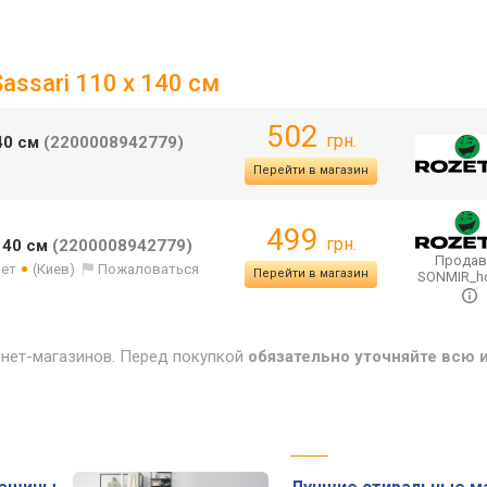
assari 110 x 140 см
502
грн.
40 см
(2200008942779)
Перейти в магазин
499
грн.
 140 см
(2200008942779)
Продав
лет
(Киев)
Пожаловаться
Перейти в магазин
SONMIR_
рнет-магазинов. Перед покупкой
обязательно уточняйте всю