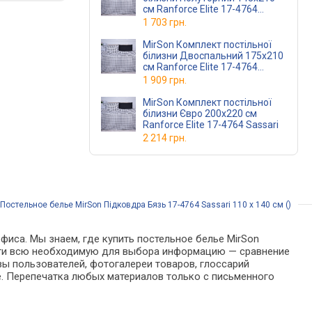
см Ranforce Elite 17-4764
Sassari
1 703 грн.
MirSon Комплект постільної
білизни Двоспальний 175х210
см Ranforce Elite 17-4764
Sassari
1 909 грн.
MirSon Комплект постільної
білизни Євро 200х220 см
Ranforce Elite 17-4764 Sassari
2 214 грн.
Постельное белье MirSon Підковдра Бязь 17-4764 Sassari 110 x 140 см ()
фиса. Мы знаем, где купить постельное белье MirSon
 найти всю необходимую для выбора информацию — сравнение
вы пользователей, фотогалереи товаров, глоссарий
е. Перепечатка любых материалов только с письменного