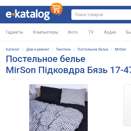
Гаджеты
Компьютеры
Фото
TV
Аудио
Бы
Каталог
/
Дом и ремонт
/
Текстиль
/
Постельное белье
/
MirSon
Постельное белье
MirSon Підковдра Бязь 17-47