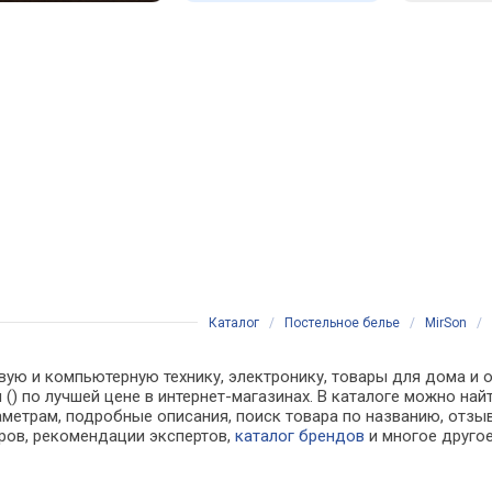
Каталог
/
Постельное белье
/
MirSon
/
вую и компьютерную технику, электронику, товары для дома и о
см () по лучшей цене в интернет-магазинах. В каталоге можно
аметрам, подробные описания, поиск товара по названию, отзы
аров, рекомендации экспертов,
каталог брендов
и многое друго