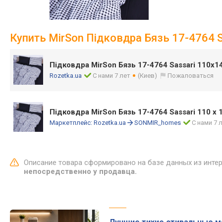
Купить MirSon Підковдра Бязь 17-4764 S
Підковдра MirSon Бязь 17-4764 Sassari 110х1
Rozetka.ua
С нами 7 лет
(Киев)
Пожаловаться
Підковдра MirSon Бязь 17-4764 Sassari 110 x
Маркетплейс:
Rozetka.ua
SONMIR_homes
С нами 7 
Описание товара сформировано на базе данных из инте
непосредственно у продавца.