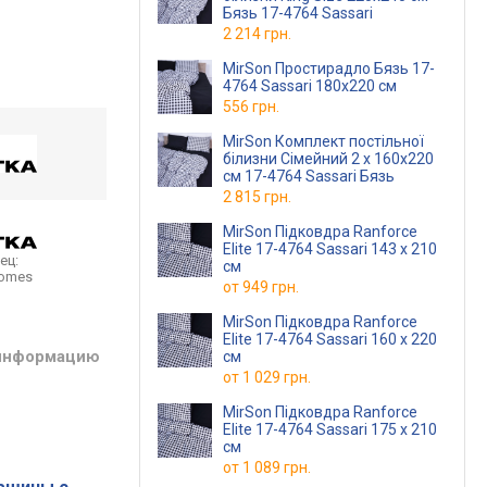
Бязь 17-4764 Sassari
2 214 грн.
MirSon Простирадло Бязь 17-
4764 Sassari 180x220 см
556 грн.
MirSon Комплект постільної
білизни Сімейний 2 x 160x220
см 17-4764 Sassari Бязь
2 815 грн.
MirSon Підковдра Ranforce
Elite 17-4764 Sassari 143 x 210
ец:
см
homes
от
949 грн.
MirSon Підковдра Ranforce
Elite 17-4764 Sassari 160 x 220
 информацию
см
от
1 029 грн.
MirSon Підковдра Ranforce
Elite 17-4764 Sassari 175 x 210
см
от
1 089 грн.