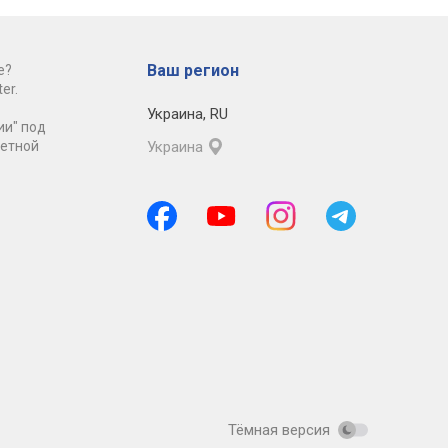
Ваш регион
е?
er.
Украина
,
RU
ии" под
ретной
Украина
Тёмная версия