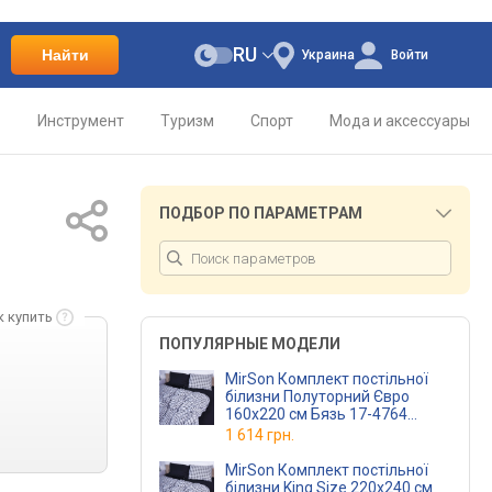
RU
Найти
Украина
Войти
о
Инструмент
Туризм
Спорт
Мода и аксессуары
ПОДБОР ПО ПАРАМЕТРАМ
к купить
ПОПУЛЯРНЫЕ МОДЕЛИ
MirSon Комплект постільної
білизни Полуторний Євро
160х220 см Бязь 17-4764
Sassari
1 614 грн.
MirSon Комплект постільної
білизни King Size 220х240 см