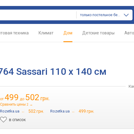
только постельное белье
товая техника
Климат
Дом
Детские товары
Авт
64 Sassari 110 x 140 см
Ка
499
502
грн.
от
до
Сравнить цены
→
2
Rozetka.ua
→
502 грн.
Rozetka.ua
→
499 грн.
в список