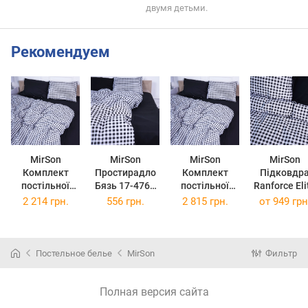
двумя детьми.
Рекомендуем
MirSon
MirSon
MirSon
MirSon
Комплект
Простирадло
Комплект
Підковдр
постільної
Бязь 17-4764
постільної
Ranforce Eli
білизни King
Sassari
білизни
17-4764
2 214 грн.
556 грн.
2 815 грн.
от
949 грн
Size 220х240
180x220 см
Сімейний 2 x
Sassari 143
см Бязь 17-
160x220 см 17-
210 см
4764 Sassari
4764 Sassari
Бязь
Постельное белье
MirSon
Фильтр
Полная версия сайта