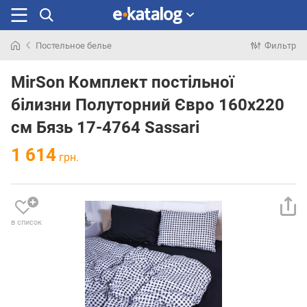
Постельное белье
Фильтр
Искали
раньше
MirSon Комплект постільної
білизни Полуторний Євро 160х220
см Бязь 17-4764 Sassari
1 614
грн.
в список