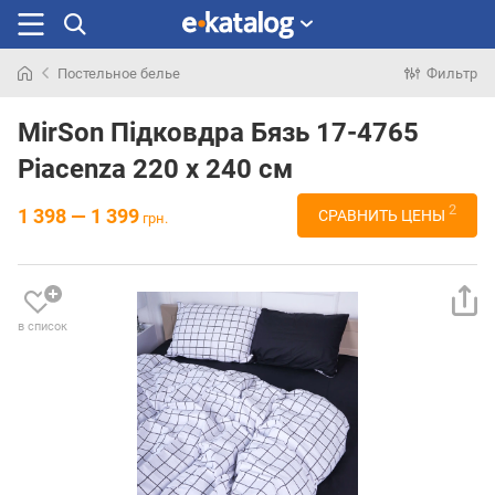
Постельное белье
Фильтр
Искали
раньше
MirSon Підковдра Бязь 17-4765
Piacenza 220 x 240 см
2
1 398 — 1 399
СРАВНИТЬ ЦЕНЫ
грн.
в список