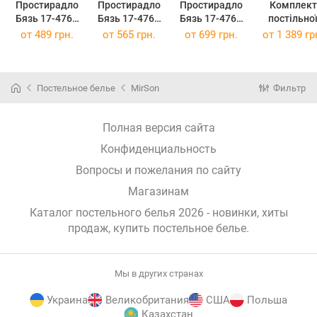
Простирадло
Простирадло
Простирадло
Комплект
Бязь 17-4765
Бязь 17-4765
Бязь 17-4765
постільно
Piacenza 150 х
Piacenza 200 х
Piacenza 220 х
білизни
от
489 грн.
от
565 грн.
от
699 грн.
от
1 389 гр
220 см
220 см
240 см
Полуторни
143х210 с
Бязь 17-47
Piacenza
Постельное белье
MirSon
Фильтр
Полная версия сайта
Конфиденциальность
Вопросы и пожелания по сайту
Магазинам
Каталог постельного белья 2026 - новинки, хиты
продаж,
купить постельное белье
.
Мы в других странах
Украина
Великобритания
США
Польша
Казахстан