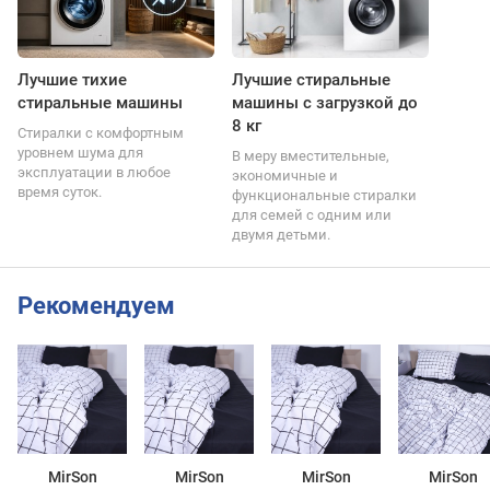
Лучшие тихие
Лучшие стиральные
стиральные машины
машины с загрузкой до
8 кг
Стиралки с комфортным
уровнем шума для
В меру вместительные,
эксплуатации в любое
экономичные и
время суток.
функциональные стиралки
для семей с одним или
двумя детьми.
Рекомендуем
MirSon
MirSon
MirSon
MirSon