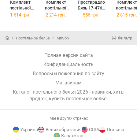
Комплект
Комплект
Простирадло
Комплект
постільної
постільної
Бязь 17-4765
постільно
білизни
білизни King
Piacenza
білизни
1 614 грн.
2 214 грн.
556 грн.
2 815 грн.
Полуторний
Size 220х240
180x220 см
Сімейний 2
Євро 160х220
см Бязь 17-
160x220 см 
см Бязь 17-
4765 Piacenza
4765 Piacen
4765 Piacenza
Бязь
Постельное белье
MirSon
Фильтр
Полная версия сайта
Конфиденциальность
Вопросы и пожелания по сайту
Магазинам
Каталог постельного белья 2026 - новинки, хиты
продаж,
купить постельное белье
.
Мы в других странах
Украина
Великобритания
США
Польша
Казахстан