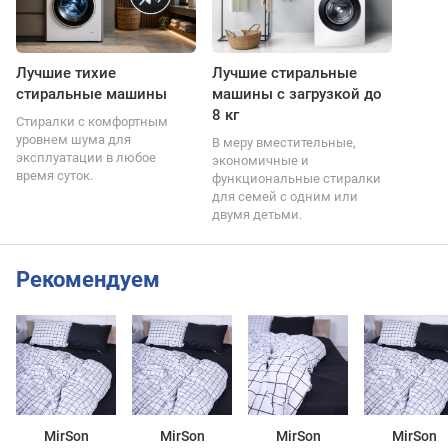
Лучшие тихие
Лучшие стиральные
стиральные машины
машины с загрузкой до
8 кг
Стиралки с комфортным
уровнем шума для
В меру вместительные,
эксплуатации в любое
экономичные и
время суток.
функциональные стиралки
для семей с одним или
двумя детьми.
Рекомендуем
MirSon
MirSon
MirSon
MirSon