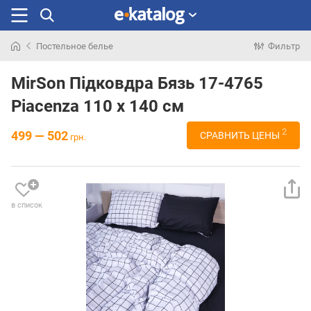
Постельное белье
Фильтр
Искали
раньше
MirSon Підковдра Бязь 17-4765
Piacenza 110 x 140 см
2
499 — 502
СРАВНИТЬ ЦЕНЫ
грн.
в список