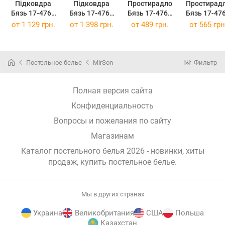
Підковдра
Підковдра
Простирадло
Простирад
Бязь 17-4766
Бязь 17-4766
Бязь 17-4766
Бязь 17-47
Abruzzo 200 x
Abruzzo 220 x
Abruzzo 150 х
Abruzzo 200
от
1 129 грн.
от
1 398 грн.
от
489 грн.
от
565 грн
220 см
240 см
220 см
220 см
Постельное белье
MirSon
Фильтр
Полная версия сайта
Конфиденциальность
Вопросы и пожелания по сайту
Магазинам
Каталог постельного белья 2026 - новинки, хиты
продаж,
купить постельное белье
.
Мы в других странах
Украина
Великобритания
США
Польша
Казахстан