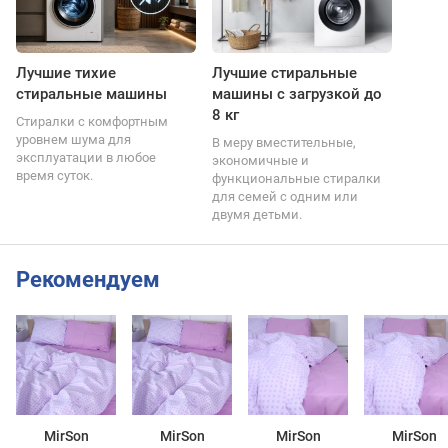
Лучшие тихие
Лучшие стиральные
стиральные машины
машины с загрузкой до
8 кг
Стиралки с комфортным
уровнем шума для
В меру вместительные,
эксплуатации в любое
экономичные и
время суток.
функциональные стиралки
для семей с одним или
двумя детьми.
Рекомендуем
MirSon
MirSon
MirSon
MirSon