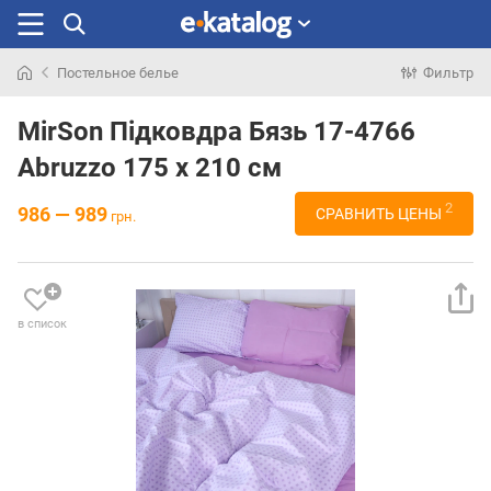
Постельное белье
Фильтр
Искали
раньше
MirSon Підковдра Бязь 17-4766
Abruzzo 175 x 210 см
2
986 — 989
СРАВНИТЬ ЦЕНЫ
грн.
в список