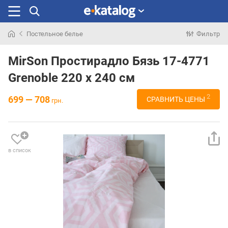
Постельное белье
Фильтр
Искали
раньше
MirSon Простирадло Бязь 17-4771
Grenoble 220 х 240 см
2
699 — 708
СРАВНИТЬ ЦЕНЫ
грн.
в список