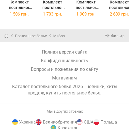
Комплект
Комплект
Комплект
Комплект
постільної
постільної
постільної
постільно
білизни
білизни
білизни Євро
білизни
1 506 грн.
1 703 грн.
1 909 грн.
2 609 грн.
Полуторний
Двоспальний
200 х 220 см
Сімейний
143 х 210 см
175 х 210 см
17-4771
2x143 x 210
17-4771
17-4771
Grenoble Бязь
17-4771
Grenoble Бязь
Grenoble Бязь
Grenoble Бя
Постельное белье
MirSon
Фильтр
Полная версия сайта
Конфиденциальность
Вопросы и пожелания по сайту
Магазинам
Каталог постельного белья 2026 - новинки, хиты
продаж,
купить постельное белье
.
Мы в других странах
Украина
Великобритания
США
Польша
Казахстан