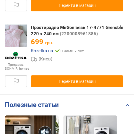
Перейти в магазин
Простирадло MirSon Бязь 17-4771 Grenoble
220 х 240 см
(2200008961886)
699
грн.
Rozetka.ua
С нами 7 лет
(Киев)
Продавец:
SONMIR_homes
Перейти в магазин
Полезные статьи