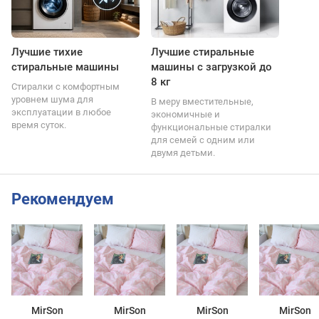
Лучшие тихие
Лучшие стиральные
стиральные машины
машины с загрузкой до
8 кг
Стиралки с комфортным
уровнем шума для
В меру вместительные,
эксплуатации в любое
экономичные и
время суток.
функциональные стиралки
для семей с одним или
двумя детьми.
Рекомендуем
MirSon
MirSon
MirSon
MirSon