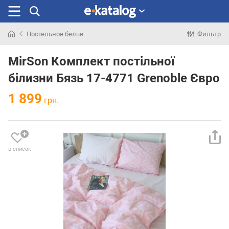
Постельное белье
Фильтр
Искали
раньше
MirSon Комплект постільної
білизни Бязь 17-4771 Grenoble Євро
1 899
грн.
в список