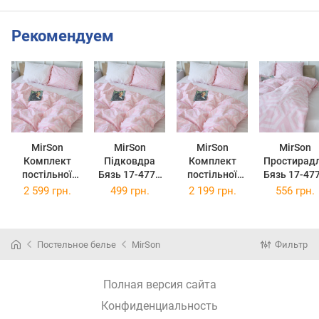
Рекомендуем
MirSon
MirSon
MirSon
MirSon
Комплект
Підковдра
Комплект
Простирад
постільної
Бязь 17-4771
постільної
Бязь 17-47
білизни Бязь
Grenoble 110 x
білизни Бязь
Grenoble
2 599 грн.
499 грн.
2 199 грн.
556 грн.
17-4771
140 см
17-4771
180x220 с
Grenoble
Grenoble King
Сімейний
Size
Постельное белье
MirSon
Фильтр
Полная версия сайта
Конфиденциальность