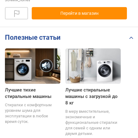
SONMIR_homes
Перейти в магазин
Полезные статьи
Лучшие тихие
Лучшие стиральные
стиральные машины
машины с загрузкой до
8 кг
Стиралки с комфортным
уровнем шума для
В меру вместительные,
эксплуатации в любое
экономичные и
время суток.
функциональные стиралки
для семей с одним или
двумя детьми.