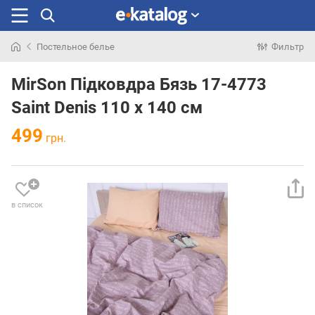
Постельное белье
Фильтр
Искали
раньше
MirSon Підковдра Бязь 17-4773
Saint Denis 110 x 140 см
499
грн.
в список