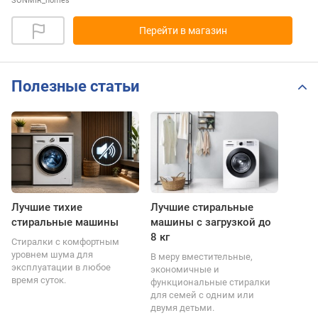
SONMIR_homes
Перейти в магазин
Полезные статьи
Лучшие тихие
Лучшие стиральные
стиральные машины
машины с загрузкой до
8 кг
Стиралки с комфортным
уровнем шума для
В меру вместительные,
эксплуатации в любое
экономичные и
время суток.
функциональные стиралки
для семей с одним или
двумя детьми.