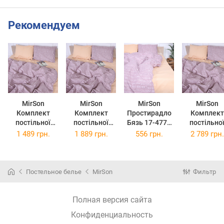
Рекомендуем
MirSon
MirSon
MirSon
MirSon
Комплект
Комплект
Простирадло
Комплект
постільної
постільної
Бязь 17-4773
постільно
білизни Бязь
білизни Бязь
Saint Denis
білизни Бязь
1 489 грн.
1 889 грн.
556 грн.
2 789 грн.
17-4773 Saint
17-4773 Saint
180x220 см
17-4773 Sai
Denis 160 x 220
Denis 220 x 240
Denis 2 x 16
см
см
220 см
Постельное белье
MirSon
Фильтр
Полная версия сайта
Конфиденциальность