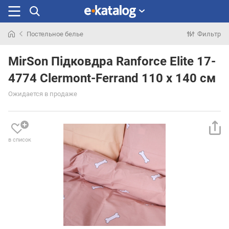
Постельное белье
Фильтр
Искали
раньше
MirSon Підковдра Ranforce Elite 17-
4774 Clermont-Ferrand 110 x 140 см
Ожидается в продаже
в список