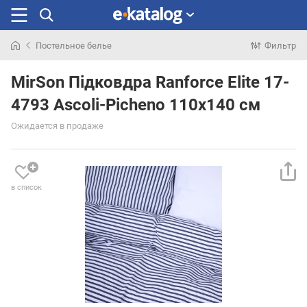
Постельное белье
Фильтр
Искали
раньше
MirSon Підковдра Ranforce Elite 17-
4793 Ascoli-Picheno 110х140 см
Ожидается в продаже
в список