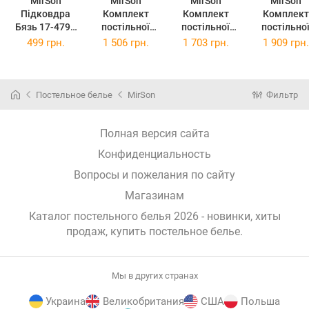
MirSon
MirSon
MirSon
MirSon
Підковдра
Комплект
Комплект
Комплект
Бязь 17-4794
постільної
постільної
постільно
Ascoli-Satriano
білизни
білизни
білизни Євро
499 грн.
1 506 грн.
1 703 грн.
1 909 грн.
110 x 140 см
Полуторний
Двоспальний
200х220 см 
143х210 см 17-
175х210 см 17-
4819 Steve
4819 Steven
4819 Steven
Бязь
Бязь
Бязь
Постельное белье
MirSon
Фильтр
Полная версия сайта
Конфиденциальность
Вопросы и пожелания по сайту
Магазинам
Каталог постельного белья 2026 - новинки, хиты
продаж,
купить постельное белье
.
Мы в других странах
Украина
Великобритания
США
Польша