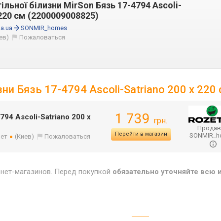
льної білизни MirSon Бязь 17-4794 Ascoli-
 220 см (2200009008825)
a.ua
SONMIR_homes
ев)
Пожаловаться
ни Бязь 17-4794 Ascoli-Satriano 200 x 220
1 739
94 Ascoli-Satriano 200 x
грн.
Продав
Перейти в магазин
SONMIR_
лет
(Киев)
Пожаловаться
рнет-магазинов. Перед покупкой
обязательно уточняйте всю