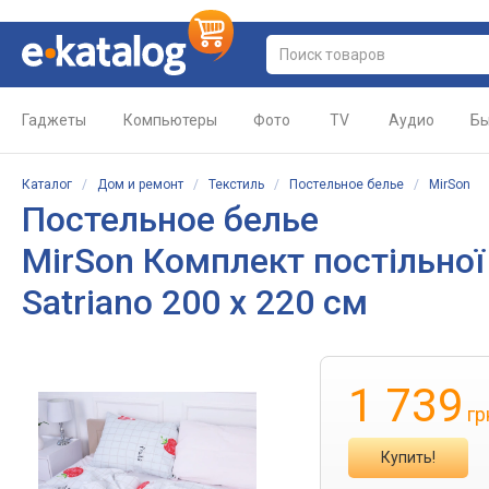
Гаджеты
Компьютеры
Фото
TV
Аудио
Бы
Каталог
/
Дом и ремонт
/
Текстиль
/
Постельное белье
/
MirSon
Постельное белье
MirSon Комплект постільної 
Satriano 200 x 220 см
1 739
гр
Купить!