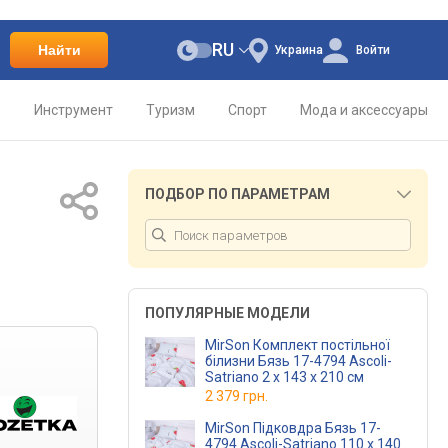
RU
Найти
Украина
Войти
о
Инструмент
Туризм
Спорт
Мода и аксессуары
ПОДБОР ПО ПАРАМЕТРАМ
ПОПУЛЯРНЫЕ МОДЕЛИ
MirSon Комплект постільної
білизни Бязь 17-4794 Ascoli-
Satriano 2 x 143 x 210 см
2 379 грн.
MirSon Підковдра Бязь 17-
4794 Ascoli-Satriano 110 x 140