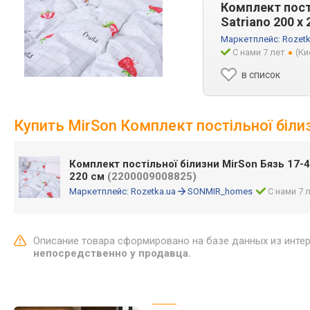
Комплект пості
Satriano 200 x
Маркетплейс:
Rozetk
С нами 7 лет
(Ки
в список
Купить MirSon Комплект постільної білиз
Комплект постільної білизни MirSon Бязь 17-47
220 см
(2200009008825)
Маркетплейс:
Rozetka.ua
SONMIR_homes
С нами 7 
Описание товара сформировано на базе данных из инте
непосредственно у продавца.