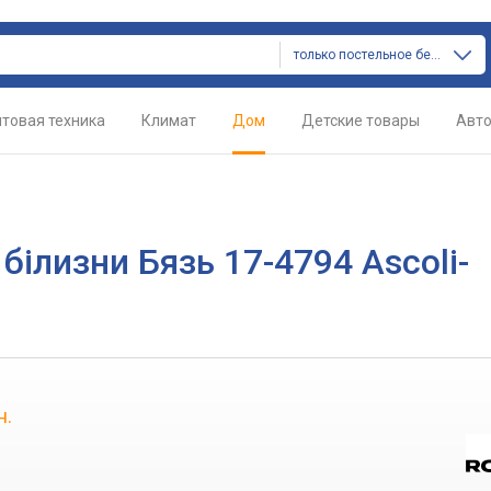
только постельное белье
товая техника
Климат
Дом
Детские товары
Авт
білизни Бязь 17-4794 Ascoli-
н.