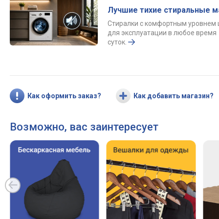
Лучшие тихие стиральные 
Стиралки с комфортным уровнем
для эксплуатации в любое время
суток.
Как оформить заказ?
Как добавить магазин?
Возможно, вас заинтересует