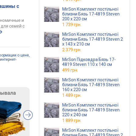
ашины с
MirSon Комплект постільної
білизни Бязь 17-4819 Steven
200 x 220 см
ономичные и
1 739 грн.
для семей с
MirSon Комплект постільної
білизни Бязь 17-4819 Steven 2
x 143 x 210 см
2 379 грн.
формации о цене,
MirSon Підковдра Бязь 17-
интернет-
4819 Steven 110 x 140 см
499 грн.
MirSon Комплект постільної
білизни Бязь 17-4819 Steven
160 x 220 см
1 489 грн.
MirSon Комплект постільної
білизни Бязь 17-4819 Steven
220 x 240 см
1 889 грн.
MirSon Комплект постільної
білизни Бязь 17-4819 Steven 2