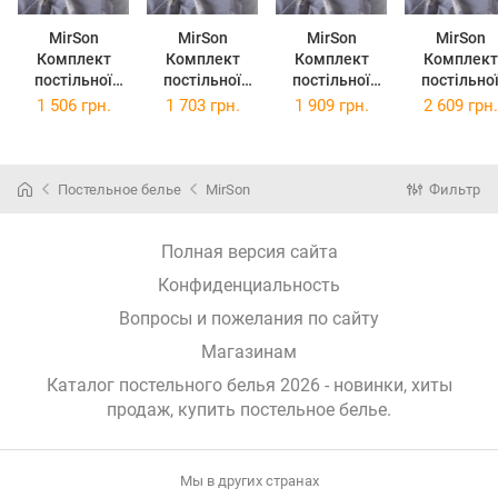
MirSon
MirSon
MirSon
MirSon
Комплект
Комплект
Комплект
Комплект
постільної
постільної
постільної
постільно
білизни
білизни
білизни Євро
білизни
1 506 грн.
1 703 грн.
1 909 грн.
2 609 грн.
Полуторний
Двоспальний
200х220 см 17-
Сімейний 2
143х210 см 17-
175х210 см 17-
4819 Steven
143 x 210 
4819 Steven
4819 Steven
Бязь
17-4819 Ste
Бязь
Бязь
Бязь
Постельное белье
MirSon
Фильтр
Полная версия сайта
Конфиденциальность
Вопросы и пожелания по сайту
Магазинам
Каталог постельного белья 2026 - новинки, хиты
продаж,
купить постельное белье
.
Мы в других странах