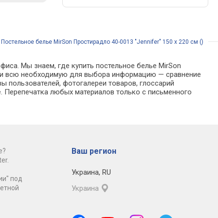
/
Постельное белье MirSon Простирадло 40-0013 "Jennifer" 150 х 220 см ()
фиса. Мы знаем, где купить постельное белье MirSon
 найти всю необходимую для выбора информацию — сравнение
вы пользователей, фотогалереи товаров, глоссарий
е. Перепечатка любых материалов только с письменного
Ваш регион
е?
er.
Украина
,
RU
ии" под
ретной
Украина