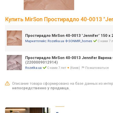
Купить MirSon Простирадло 40-0013 "Jenn
Простирадло MirSon 40-0013 "Jennifer" 150 х
Маркетплейс:
Rozetka.ua
SONMIR_homes
С нами 7 
Простирадло MirSon 40-0013 Jennifer Варена 
(2200009012914)
Rozetka.ua
С нами 7 лет
(Киев)
Пожаловаться
Описание товара сформировано на базе данных из инте
непосредственно у продавца.