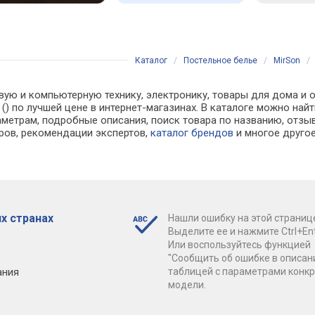
Каталог
/
Постельное белье
/
MirSon
вую и компьютерную технику, электронику, товары для дома и о
см () по лучшей цене в интернет-магазинах. В каталоге можно
аметрам, подробные описания, поиск товара по названию, отзы
аров, рекомендации экспертов,
каталог брендов
и многое друго
х странах
Нашли ошибку на этой страниц
Выделите ее и нажмите Ctrl+Ent
Или воспользуйтесь функцией
"Сообщить об ошибке в описан
ания
таблицей с параметрами конк
модели.