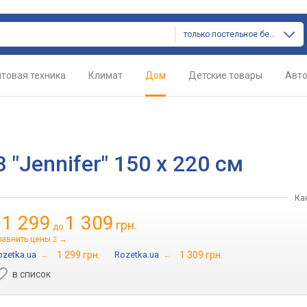
только постельное белье
товая техника
Климат
Дом
Детские товары
Авт
"Jennifer" 150 х 220 см
Ка
1 299
1 309
грн.
т
до
равнить цены
→
2
ozetka.ua
→
1 299 грн.
Rozetka.ua
→
1 309 грн.
в список