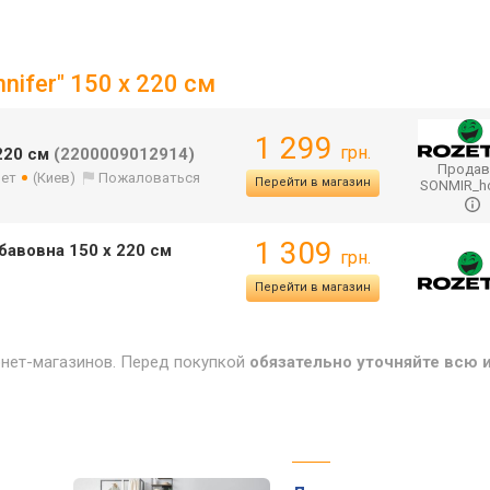
ifer" 150 х 220 см
1 299
грн.
 220 см
(2200009012914)
Продав
лет
(Киев)
Пожаловаться
Перейти в магазин
SONMIR_
1 309
бавовна 150 х 220 см
грн.
Перейти в магазин
рнет-магазинов. Перед покупкой
обязательно уточняйте всю