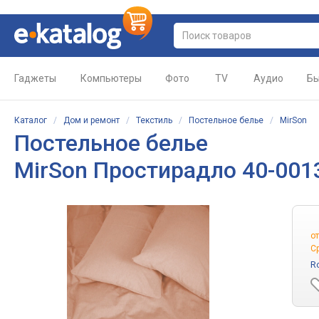
Гаджеты
Компьютеры
Фото
TV
Аудио
Бы
Каталог
/
Дом и ремонт
/
Текстиль
/
Постельное белье
/
MirSon
Постельное белье
MirSon Простирадло 40-0013 
о
С
R