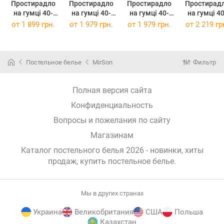
Простирадло
Простирадло
Простирадло
Простирад
на гумці 40-
на гумці 40-
на гумці 40-
на гумці 40-
0013 "Jennifer"
0013 "Jennifer"
0013 "Jennifer"
0013 "Jennif
от
1 899 грн.
от
1 979 грн.
от
1 979 грн.
от
2 219 гр
140 х 200 см
150 х 190 см
150 х 200 см
160 х 190 
Постельное белье
MirSon
Фильтр
Полная версия сайта
Конфиденциальность
Вопросы и пожелания по сайту
Магазинам
Каталог постельного белья 2026 - новинки, хиты
продаж,
купить постельное белье
.
Мы в других странах
Украина
Великобритания
США
Польша
Казахстан