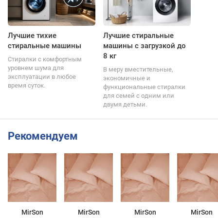
Лучшие тихие
Лучшие стиральные
стиральные машины
машины с загрузкой до
8 кг
Стиралки с комфортным
уровнем шума для
В меру вместительные,
эксплуатации в любое
экономичные и
время суток.
функциональные стиралки
для семей с одним или
двумя детьми.
Рекомендуем
MirSon
MirSon
MirSon
MirSon