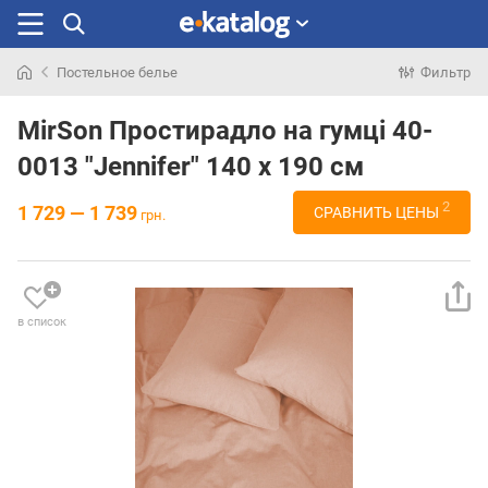
Постельное белье
Фильтр
Искали
раньше
MirSon Простирадло на гумці 40-
0013 "Jennifer" 140 х 190 см
2
1 729 — 1 739
СРАВНИТЬ ЦЕНЫ
грн.
в список