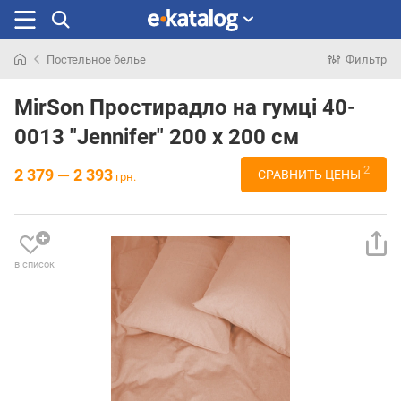
Постельное белье
Фильтр
Искали
раньше
MirSon Простирадло на гумці 40-
0013 "Jennifer" 200 х 200 см
2
2 379 — 2 393
СРАВНИТЬ ЦЕНЫ
грн.
в список