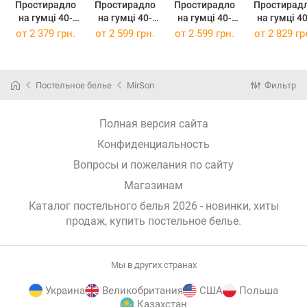
Простирадло
Простирадло
Простирадло
Простирад
на гумці 40-
на гумці 40-
на гумці 40-
на гумці 40-
0013 "Jennifer"
0013 "Jennifer"
0013 "Jennifer"
0013 "Jennif
от
2 379 грн.
от
2 599 грн.
от
2 599 грн.
от
2 829 гр
200 х 220 см
80 х 190 см
80 х 200 см
90 х 190 с
Постельное белье
MirSon
Фильтр
Полная версия сайта
Конфиденциальность
Вопросы и пожелания по сайту
Магазинам
Каталог постельного белья 2026 - новинки, хиты
продаж,
купить постельное белье
.
Мы в других странах
Украина
Великобритания
США
Польша
Казахстан