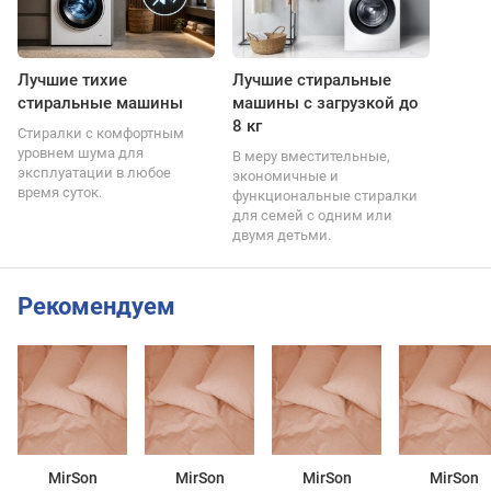
Лучшие тихие
Лучшие стиральные
стиральные машины
машины с загрузкой до
8 кг
Стиралки с комфортным
уровнем шума для
В меру вместительные,
эксплуатации в любое
экономичные и
время суток.
функциональные стиралки
для семей с одним или
двумя детьми.
Рекомендуем
MirSon
MirSon
MirSon
MirSon