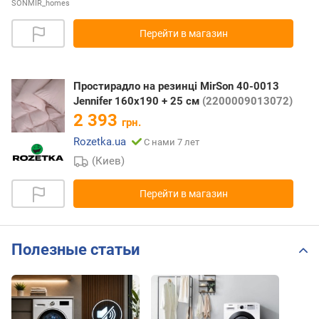
SONMIR_homes
Перейти в магазин
Простирадло на резинці MirSon 40-0013
Jennifer 160х190 + 25 см
(2200009013072)
2 393
грн.
Rozetka.ua
С нами 7 лет
(Киев)
Перейти в магазин
Полезные статьи