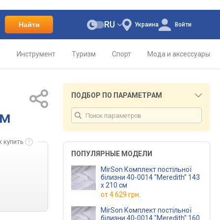
RU
Найти
Украина
Войти
о
Инструмент
Туризм
Спорт
Мода и аксессуары
ПОДБОР ПО ПАРАМЕТРАМ
см
к купить
ПОПУЛЯРНЫЕ МОДЕЛИ
MirSon Комплект постільної
білизни 40-0014 "Meredith" 143
x 210 см
от
4 629 грн.
MirSon Комплект постільної
білизни 40-0014 "Meredith" 160