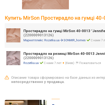
Купить MirSon Простирадло на гумці 40-0
Простирадло на гумці MirSon 40-0013 "Jennife
(2200009013126)
Маркетплейс:
Rozetka.ua
SONMIR_homes
С нами 7 
Простирадло на резинці MirSon 40-0013 Jenni
(2200009013126)
Rozetka.ua
С нами 7 лет
(Киев)
Пожаловаться
Описание товара сформировано на базе данных из инте
непосредственно у продавца.