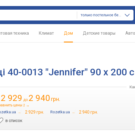
только постельное белье
товая техника
Климат
Дом
Детские товары
Авт
 40-0013 "Jennifer" 90 х 200 
Ка
2 929
2 940
грн.
т
до
равнить цены
→
2
ozetka.ua
→
2 929 грн.
Rozetka.ua
→
2 940 грн.
в список