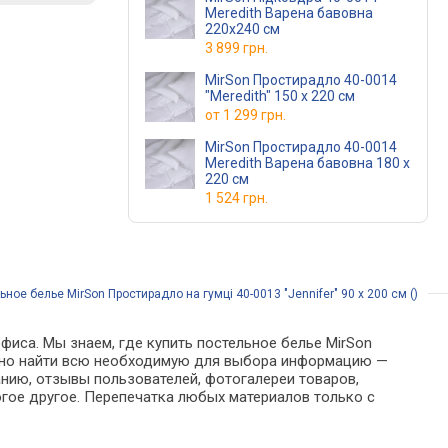
Meredith Варена бавовна
220х240 см
3 899 грн.
MirSon Простирадло 40-0014
"Meredith" 150 х 220 см
от
1 299 грн.
MirSon Простирадло 40-0014
Meredith Варена бавовна 180 х
220 см
1 524 грн.
ьное белье MirSon Простирадло на гумці 40-0013 "Jennifer" 90 х 200 см ()
фиса. Мы знаем, где купить постельное белье MirSon
е можно найти всю необходимую для выбора информацию —
анию, отзывы пользователей, фотогалереи товаров,
гое другое. Перепечатка любых материалов только с