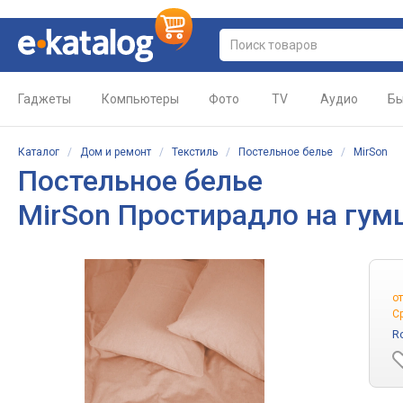
Гаджеты
Компьютеры
Фото
TV
Аудио
Бы
Каталог
/
Дом и ремонт
/
Текстиль
/
Постельное белье
/
MirSon
Постельное белье
MirSon Простирадло на гумці
о
С
R