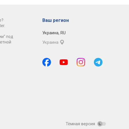
Ваш регион
е?
er.
Украина
,
RU
ии" под
ретной
Украина
Тёмная версия