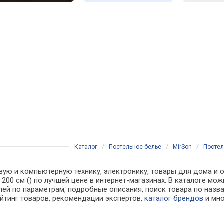
Каталог
/
Постельное белье
/
MirSon
/
Постел
вую и компьютерную технику, электронику, товары для дома и о
0 х 200 см () по лучшей цене в интернет-магазинах. В каталог
лей по параметрам, подробные описания, поиск товара по назв
ейтинг товаров, рекомендации экспертов,
каталог брендов
и мно