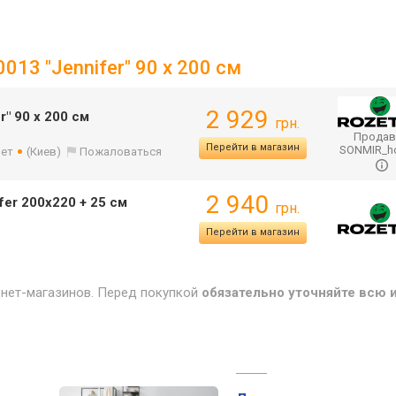
013 "Jennifer" 90 х 200 см
2 929
r" 90 х 200 см
грн.
Продав
Перейти в магазин
SONMIR_
лет
(Киев)
Пожаловаться
2 940
fer 200х220 + 25 см
грн.
Перейти в магазин
рнет-магазинов. Перед покупкой
обязательно уточняйте всю