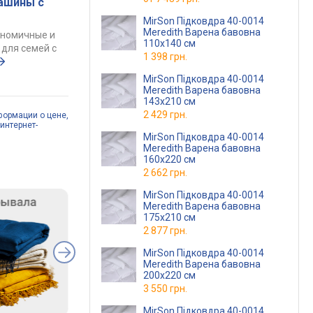
ашины с
MirSon Підковдра 40-0014
Meredith Варена бавовна
ономичные и
110х140 см
для семей с
1 398 грн.
MirSon Підковдра 40-0014
Meredith Варена бавовна
143х210 см
2 429 грн.
формации о цене,
интернет-
MirSon Підковдра 40-0014
Meredith Варена бавовна
160х220 см
2 662 грн.
MirSon Підковдра 40-0014
Meredith Варена бавовна
175х210 см
2 877 грн.
MirSon Підковдра 40-0014
Meredith Варена бавовна
200х220 см
3 550 грн.
MirSon Підковдра 40-0014