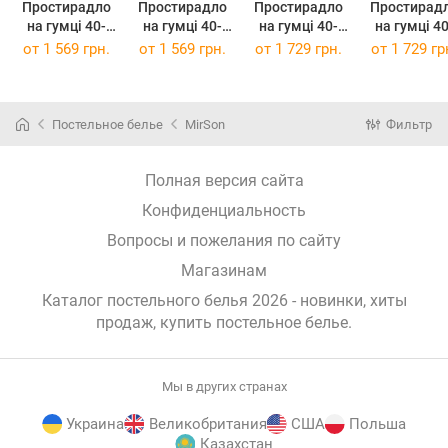
Простирадло
Простирадло
Простирадло
Простирад
на гумці 40-
на гумці 40-
на гумці 40-
на гумці 40-
0014
0014
0014
0014
от
1 569 грн.
от
1 569 грн.
от
1 729 грн.
от
1 729 гр
"Meredith" 100
"Meredith" 120
"Meredith" 120
"Meredith" 1
х 200 см
х 190 см
х 200 см
х 190 см
Постельное белье
MirSon
Фильтр
Полная версия сайта
Конфиденциальность
Вопросы и пожелания по сайту
Магазинам
Каталог постельного белья 2026 - новинки, хиты
продаж,
купить постельное белье
.
Мы в других странах
Украина
Великобритания
США
Польша
Казахстан