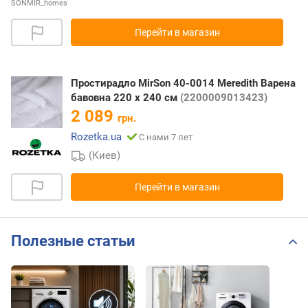
SONMIR_homes
Перейти в магазин
Простирадло MirSon 40-0014 Meredith Варена
бавовна 220 х 240 см
(2200009013423)
2 089
грн.
Rozetka.ua
С нами 7 лет
(Киев)
Перейти в магазин
Полезные статьи