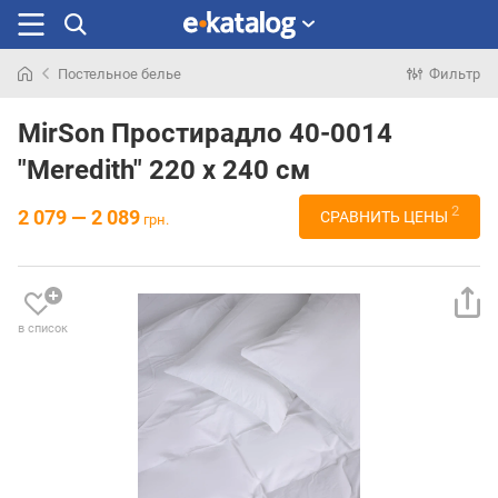
Постельное белье
Фильтр
Искали
раньше
MirSon Простирадло 40-0014
"Meredith" 220 х 240 см
2
2 079 — 2 089
СРАВНИТЬ ЦЕНЫ
грн.
в список