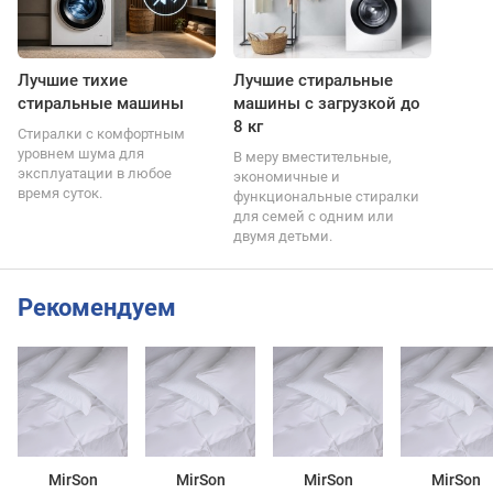
Лучшие тихие
Лучшие стиральные
стиральные машины
машины с загрузкой до
8 кг
Стиралки с комфортным
уровнем шума для
В меру вместительные,
эксплуатации в любое
экономичные и
время суток.
функциональные стиралки
для семей с одним или
двумя детьми.
Рекомендуем
MirSon
MirSon
MirSon
MirSon