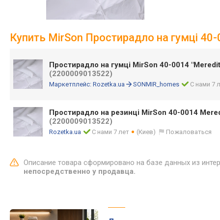
Купить MirSon Простирадло на гумці 40-0
Простирадло на гумці MirSon 40-0014 "Meredit
(2200009013522)
Маркетплейс:
Rozetka.ua
SONMIR_homes
С нами 7 
Простирадло на резинці MirSon 40-0014 Mered
(2200009013522)
Rozetka.ua
С нами 7 лет
(Киев)
Пожаловаться
Описание товара сформировано на базе данных из инте
непосредственно у продавца.