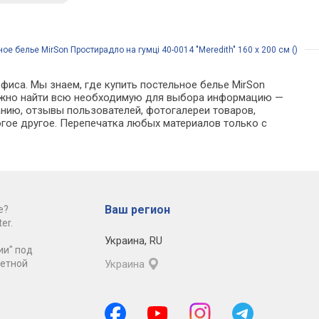
ое белье MirSon Простирадло на гумці 40-0014 "Meredith" 160 х 200 см ()
фиса. Мы знаем, где купить постельное белье MirSon
ге можно найти всю необходимую для выбора информацию —
анию, отзывы пользователей, фотогалереи товаров,
гое другое. Перепечатка любых материалов только с
Ваш регион
е?
er.
Украина
,
RU
ии" под
ретной
Украина