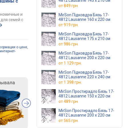
4812 Lausanne 143 x 210 см
ашины с
от
849 грн.
ономичные и
MirSon Підковдра Бязь 17-
4812 Lausanne 160 x 220 см
для семей с
от
919 грн.
MirSon Підковдра Бязь 17-
4812 Lausanne 175 x 210 см
от
986 грн.
формации о цене,
интернет-
MirSon Підковдра Бязь 17-
4812 Lausanne 200 x 220 см
от
1 129 грн.
MirSon Підковдра Бязь 17-
4812 Lausanne 220 x 240 см
от
1 398 грн.
MirSon Простирадло Бязь 17-
4812 Lausanne 150 х 220 см
от
489 грн.
MirSon Простирадло Бязь 17-
4812 Lausanne 200 х 220 см
от
565 грн.