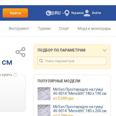
RU
Найти
Украина
Войти
о
Инструмент
Туризм
Спорт
Мода и аксессуары
ПОДБОР ПО ПАРАМЕТРАМ
0 см
к купить
ПОПУЛЯРНЫЕ МОДЕЛИ
MirSon Простирадло на гумці
40-0014 "Meredith" 180 х 190 см
от
2 699 грн.
MirSon Простирадло на гумці
40-0014 "Meredith" 180 х 200 см
от
2 299 грн.