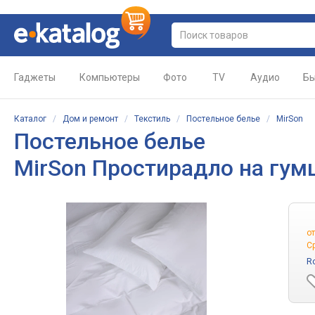
Гаджеты
Компьютеры
Фото
TV
Аудио
Бы
Каталог
/
Дом и ремонт
/
Текстиль
/
Постельное белье
/
MirSon
Постельное белье
MirSon Простирадло на гумці
о
С
R