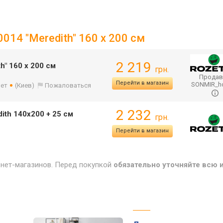
014 "Meredith" 160 х 200 см
2 219
h" 160 х 200 см
грн.
Продав
Перейти в магазин
SONMIR_
лет
(Киев)
Пожаловаться
2 232
ith 140х200 + 25 см
грн.
Перейти в магазин
рнет-магазинов. Перед покупкой
обязательно уточняйте всю