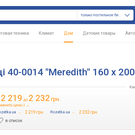
только постельное белье
товая техника
Климат
Дом
Детские товары
Авт
 40-0014 "Meredith" 160 х 20
Ка
2 219
2 232
грн.
т
до
равнить цены
→
2
ozetka.ua
→
2 219 грн.
Rozetka.ua
→
2 232 грн.
в список