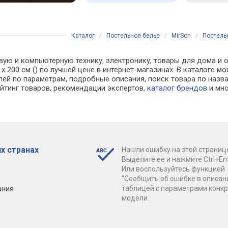
Каталог
/
Постельное белье
/
MirSon
/
Постельн
вую и компьютерную технику, электронику, товары для дома и о
60 х 200 см () по лучшей цене в интернет-магазинах. В катало
лей по параметрам, подробные описания, поиск товара по назв
ейтинг товаров, рекомендации экспертов,
каталог брендов
и мно
х странах
Нашли ошибку на этой страниц
Выделите ее и нажмите Ctrl+Ent
Или воспользуйтесь функцией
"Сообщить об ошибке в описан
ания
таблицей с параметрами конк
модели.