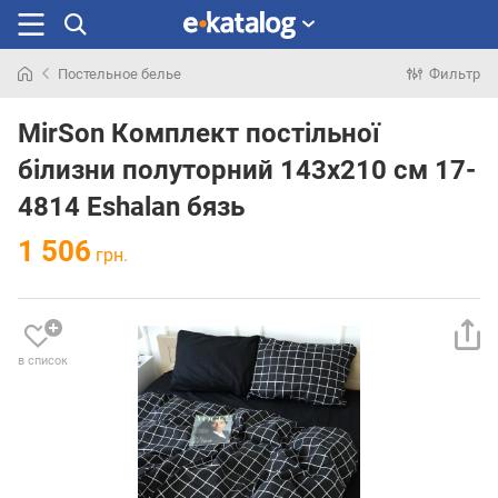
Постельное белье
Фильтр
Искали
раньше
MirSon Комплект постільної
білизни полуторний 143x210 см 17-
4814 Eshalan бязь
1 506
грн.
в список