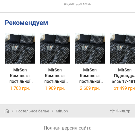
двумя детьми.
Рекомендуем
MirSon
MirSon
MirSon
MirSon
Комплект
Комплект
Комплект
Підковдр
постільної
постільної
постільної
Бязь 17-48
білизни
білизни євро
білизни
Eshalan 110
1 703 грн.
1 909 грн.
2 609 грн.
от
499 грн
двоспальний
200x220 см 17-
Сімейний 2 x
140 см
175x210 см 17-
4814 Eshalan
143 x 210 см
4814 Eshalan
бязь
17-4814
бязь
Eshalan Бязь
Постельное белье
MirSon
Фильтр
Полная версия сайта