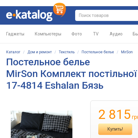
Гаджеты
Компьютеры
Фото
TV
Аудио
Бы
Каталог
/
Дом и ремонт
/
Текстиль
/
Постельное белье
/
MirSon
Постельное белье
MirSon Комплект постільної 
17-4814 Eshalan Бязь
2 815
гр
Купить!