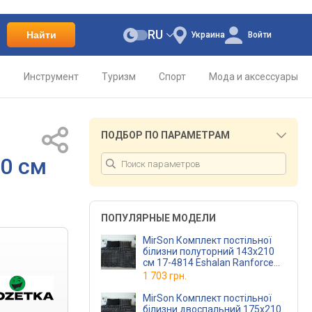
RU
Найти
Украина
Войти
о
Инструмент
Туризм
Спорт
Мода и аксессуары
ПОДБОР ПО ПАРАМЕТРАМ
20 см
ПОПУЛЯРНЫЕ МОДЕЛИ
MirSon Комплект постільної
білизни полуторний 143x210
см 17-4814 Eshalan Ranforce
Elite
1 703 грн.
MirSon Комплект постільної
білизни двоспальний 175x210