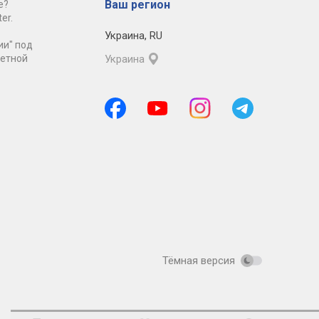
Ваш регион
е?
er.
Украина
,
RU
ии" под
ретной
Украина
Тёмная версия