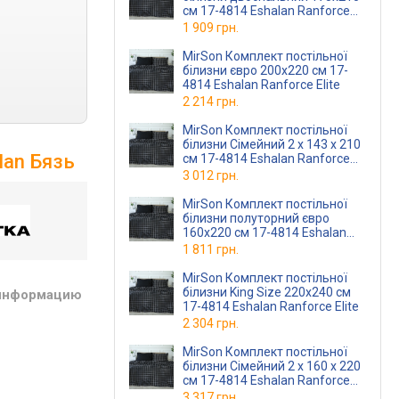
см 17-4814 Eshalan Ranforce
Elite
1 909 грн.
MirSon Комплект постільної
білизни євро 200x220 см 17-
4814 Eshalan Ranforce Elite
2 214 грн.
MirSon Комплект постільної
білизни Сімейний 2 x 143 x 210
lan Бязь
см 17-4814 Eshalan Ranforce
Elite
3 012 грн.
MirSon Комплект постільної
білизни полуторний євро
160x220 см 17-4814 Eshalan
Ranforce Elite
1 811 грн.
MirSon Комплект постільної
білизни King Size 220x240 см
 информацию
17-4814 Eshalan Ranforce Elite
2 304 грн.
MirSon Комплект постільної
білизни Сімейний 2 x 160 x 220
см 17-4814 Eshalan Ranforce
Elite
3 317 грн.