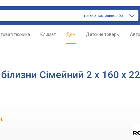
только постельное белье
товая техника
Климат
Дом
Детские товары
Авт
білизни Сімейний 2 x 160 x 2
н.