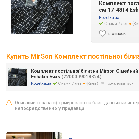
Комплект пості
см 17-4814 Esh
Rozetka.ua
С нами 7 лет
(Ки
в список
Купить MirSon Комплект постільної білиз
Комплект постільної білизни Mirson Сімейний 
Eshalan Бязь
(2200009018824)
Rozetka.ua
С нами 7 лет
(Киев)
Пожаловаться
Описание товара сформировано на базе данных из инте
непосредственно у продавца.