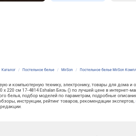
Каталог
/
Постельное белье
/
MirSon
/
Постельное белье MirSon Компле
вую и компьютерную технику, электронику, товары для дома и о
60 x 220 см 17-4814 Eshalan Бязь () по лучшей цене в интернет
о белья, подбор моделей по параметрам, подробные описания,
обзоры, инструкции, рейтинг товаров, рекомендации экспертов,
 редакции.