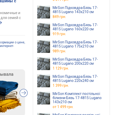
ашины с
MirSon Підковдра Бязь 17-
4815 Lugano 143x210 см
ономичные и
849 грн.
для семей с
MirSon Підковдра Бязь 17-
4815 Lugano 160x220 см
919 грн.
MirSon Підковдра Бязь 17-
формации о цене,
4815 Lugano 175x210 см
интернет-
989 грн.
MirSon Підковдра Бязь 17-
4815 Lugano 200x220 см
1 129 грн.
MirSon Підковдра Бязь 17-
4815 Lugano 220x240 см
1 399 грн.
MirSon Комплект постільної
білизни Бязь 17-4815 Lugano
143х210 см
от
1 499 грн.