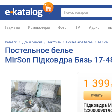
Гаджеты
Компьютеры
Фото
TV
Аудио
Бы
Каталог
/
Дом и ремонт
/
Текстиль
/
Постельное белье
/
MirSon
Постельное белье
MirSon Підковдра Бязь 17-4
1 399
Купить!
Підковдра Mi
(2200009019