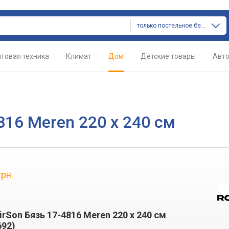
только постельное белье
товая техника
Климат
Дом
Детские товары
Авт
816 Meren 220 x 240 см
грн.
rSon Бязь 17-4816 Meren 220 x 240 см
692)