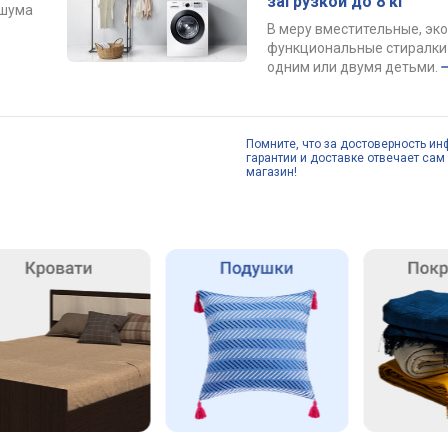
загрузкой до 8 кг
 шума
В меру вместительные, эк
функциональные стиралки 
одним или двумя детьми.
Помните, что за достоверность ин
гарантии и доставке отвечает сам 
магазин!