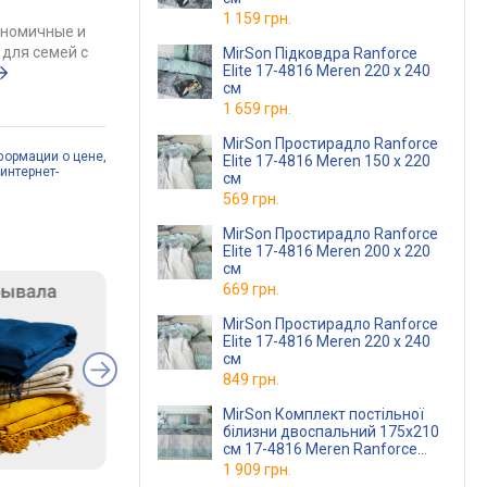
1 159 грн.
ономичные и
для семей с
MirSon Підковдра Ranforce
Elite 17-4816 Meren 220 x 240
см
1 659 грн.
MirSon Простирадло Ranforce
формации о цене,
Elite 17-4816 Meren 150 х 220
интернет-
см
569 грн.
MirSon Простирадло Ranforce
Elite 17-4816 Meren 200 х 220
см
669 грн.
MirSon Простирадло Ranforce
Elite 17-4816 Meren 220 х 240
см
849 грн.
MirSon Комплект постільної
білизни двоспальний 175x210
см 17-4816 Meren Ranforce
Elite
1 909 грн.