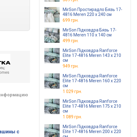
MirSon Простирадло Бязь 17-
4816 Meren 220 х 240 см
699 грн.
MirSon Підковдра Бязь 17-
4816 Meren 110 x 140 см
499 грн.
MirSon Підковдра Ranforce
Elite 17-4816 Meren 143 x 210
см
949 грн.
ец:
homes
MirSon Підковдра Ranforce
Elite 17-4816 Meren 160 x 220
см
1 029 грн.
 информацию
MirSon Підковдра Ranforce
Elite 17-4816 Meren 175 x 210
см
1 089 грн.
MirSon Підковдра Ranforce
ашины с
Elite 17-4816 Meren 200 x 220
см