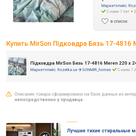
Маркетплейс:
Roz
С нами 7 лет
в список
Купить MirSon Підковдра Бязь 17-4816 
Підковдра MirSon Бязь 17-4816 Meren 220 x 
Маркетплейс:
Rozetka.ua
SONMIR_homes
С нами 7 
Описание товара сформировано на базе данных из инте
непосредственно у продавца.
Лучшие тихие стиральные 