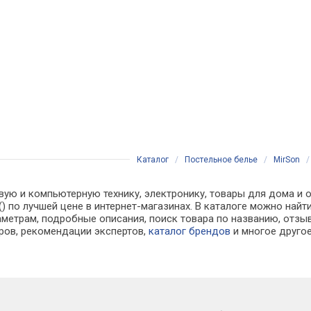
Каталог
/
Постельное белье
/
MirSon
вую и компьютерную технику, электронику, товары для дома и о
м () по лучшей цене в интернет-магазинах. В каталоге можно н
аметрам, подробные описания, поиск товара по названию, отзы
аров, рекомендации экспертов,
каталог брендов
и многое друго