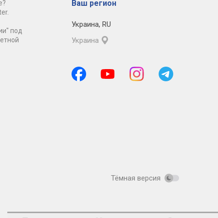
Ваш регион
е?
er.
Украина
,
RU
ии" под
ретной
Украина
Тёмная версия