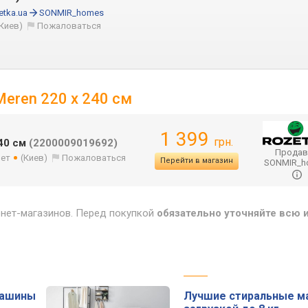
etka.ua
SONMIR_homes
(Киев)
Пожаловаться
Meren 220 x 240 см
1 399
грн.
240 см
(2200009019692)
Продав
лет
(Киев)
Пожаловаться
Перейти в магазин
SONMIR_
рнет-магазинов. Перед покупкой
обязательно уточняйте всю
машины
Лучшие стиральные м