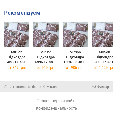
Рекомендуем
MirSon
MirSon
MirSon
MirSon
Підковдра
Підковдра
Підковдра
Підковдр
Бязь 17-4818
Бязь 17-4818
Бязь 17-4818
Бязь 17-48
Baden 143 x
Baden 160 x
Baden 175 x
Baden 200 
от
849 грн.
от
919 грн.
от
986 грн.
от
1 129 гр
210 см
220 см
210 см
220 см
Постельное белье
MirSon
Фильтр
Полная версия сайта
Конфиденциальность