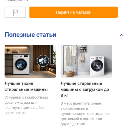
SONMIR_homes
Перейти в магазин
Полезные статьи
Лучшие тихие
Лучшие стиральные
стиральные машины
машины с загрузкой до
8 кг
Стиралки с комфортным
уровнем шума для
В меру вместительные,
эксплуатации в любое
экономичные и
время суток.
функциональные стиралки
для семей с одним или
двумя детьми.