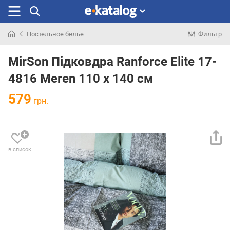
Постельное белье
Фильтр
Искали
раньше
MirSon Підковдра Ranforce Elite 17-
4816 Meren 110 x 140 см
579
грн.
в список