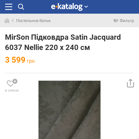
Постельное белье
Фильтр
Искали
раньше
MirSon Підковдра Satin Jacquard
6037 Nellie 220 x 240 см
3 599
грн.
в список