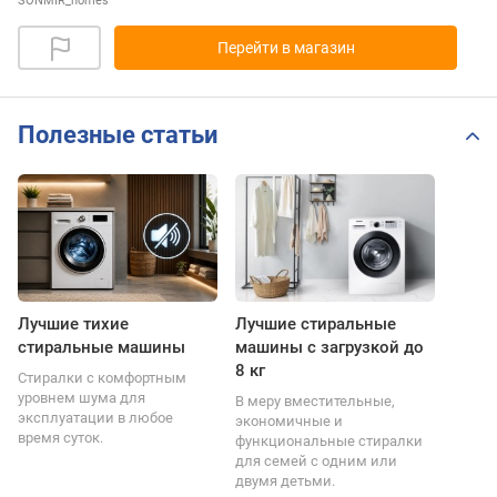
SONMIR_homes
Перейти в магазин
Полезные статьи
Лучшие тихие
Лучшие стиральные
стиральные машины
машины с загрузкой до
8 кг
Стиралки с комфортным
уровнем шума для
В меру вместительные,
эксплуатации в любое
экономичные и
время суток.
функциональные стиралки
для семей с одним или
двумя детьми.