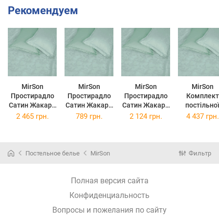
Рекомендуем
MirSon
MirSon
MirSon
MirSon
Простирадло
Простирадло
Простирадло
Комплект
Сатин Жакард
Сатин Жакард
Сатин Жакард
постільно
6041 Sofia
6041 Sofia
6041 Sofia
білизни
2 465 грн.
789 грн.
2 124 грн.
4 437 грн.
220x240 см
110х160 см
200x220 см
Полуторни
143х210 с
6041 Sofia
Сатин
Постельное белье
MirSon
Фильтр
Жаккард
Полная версия сайта
Конфиденциальность
Вопросы и пожелания по сайту