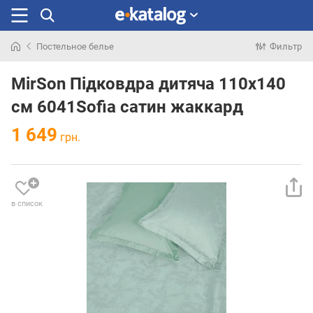
Постельное белье
Фильтр
Искали
раньше
MirSon Підковдра дитяча 110x140
см 6041Sofia сатин жаккард
1 649
грн.
в список