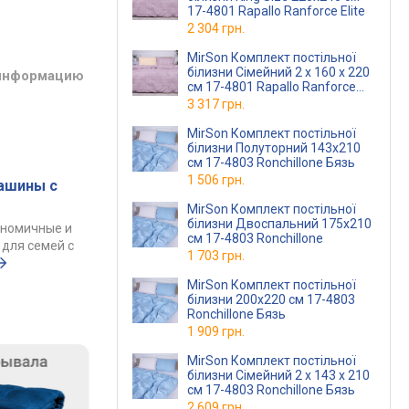
17-4801 Rapallo Ranforce Elite
2 304 грн.
MirSon Комплект постільної
білизни Сімейний 2 x 160 x 220
 информацию
см 17-4801 Rapallo Ranforce
Elite
3 317 грн.
MirSon Комплект постільної
білизни Полуторний 143х210
см 17-4803 Ronchillone Бязь
1 506 грн.
ашины с
MirSon Комплект постільної
білизни Двоспальний 175х210
ономичные и
см 17-4803 Ronchillone
для семей с
1 703 грн.
MirSon Комплект постільної
білизни 200х220 см 17-4803
Ronchillone Бязь
1 909 грн.
MirSon Комплект постільної
білизни Сімейний 2 x 143 x 210
см 17-4803 Ronchillone Бязь
2 609 грн.