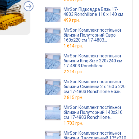
MirSon Підковдра Бязь 17-
4803 Ronchillone 110 x 140 см
499 грн.
MirSon Комплект постільної
білизни Полуторний Євро
160х220 см 17-4803
Ronchillone Бязь
1 614 грн.
MirSon Комплект постільної
білизни King Size 220х240 см
17-4803 Ronchillone
2 214 грн.
MirSon Комплект постільної
білизни Сімейний 2 x 160 x 220
см 17-4803 Ronchillone Бязь
2 815 грн.
MirSon Комплект постільної
білизни Полуторний 143х210
см 17-4803 Ronchillone
Ranforce Elite
1 703 грн.
MirSon Комплект постільної
білизни Двоспальний 175х210