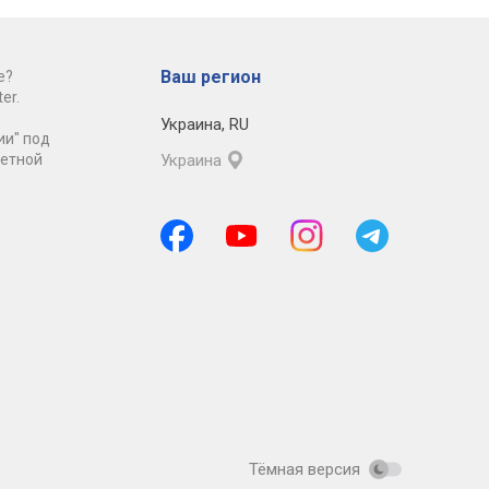
Ваш регион
е?
er.
Украина
,
RU
ии" под
ретной
Украина
Тёмная версия