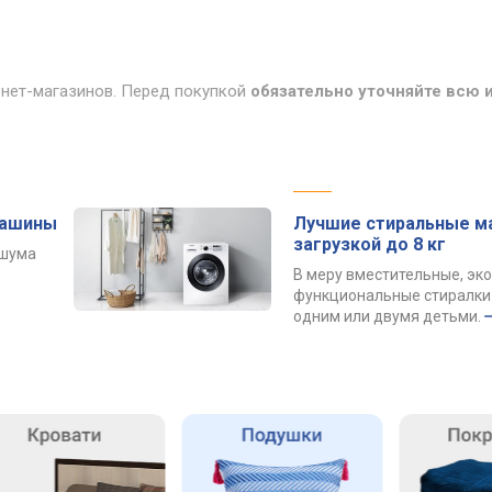
рнет-магазинов. Перед покупкой
обязательно уточняйте всю
машины
Лучшие стиральные м
загрузкой до 8 кг
 шума
В меру вместительные, эк
функциональные стиралки 
одним или двумя детьми.