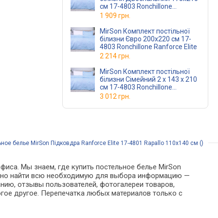
см 17-4803 Ronchillone
Ranforce Elite
1 909 грн.
MirSon Комплект постільної
білизни Євро 200х220 см 17-
4803 Ronchillone Ranforce Elite
2 214 грн.
MirSon Комплект постільної
білизни Сімейний 2 x 143 x 210
см 17-4803 Ronchillone
Ranforce Elite
3 012 грн.
ное белье MirSon Підковдра Ranforce Elite 17-4801 Rapallo 110х140 см ()
фиса. Мы знаем, где купить постельное белье MirSon
е можно найти всю необходимую для выбора информацию —
анию, отзывы пользователей, фотогалереи товаров,
гое другое. Перепечатка любых материалов только с