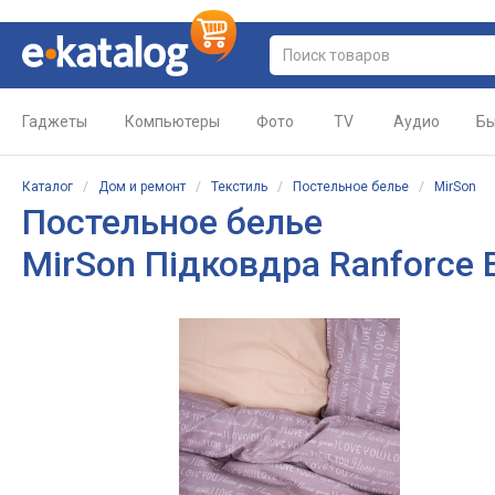
Гаджеты
Компьютеры
Фото
TV
Аудио
Бы
Каталог
/
Дом и ремонт
/
Текстиль
/
Постельное белье
/
MirSon
Постельное белье
MirSon Підковдра Ranforce E