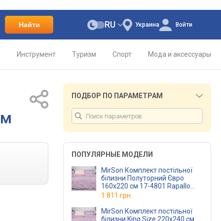
RU
Найти
Украина
Войти
о
Инструмент
Туризм
Спорт
Мода и аксессуары
ПОДБОР ПО ПАРАМЕТРАМ
см
ПОПУЛЯРНЫЕ МОДЕЛИ
MirSon Комплект постільної
білизни Полуторний Євро
160х220 см 17-4801 Rapallo
Ranforce Elite
1 811 грн.
MirSon Комплект постільної
білизни King Size 220х240 см