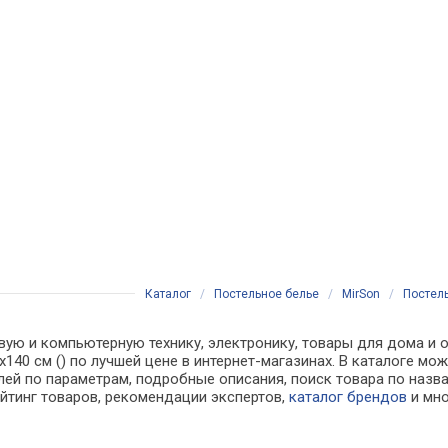
Каталог
/
Постельное белье
/
MirSon
/
Постель
вую и компьютерную технику, электронику, товары для дома и о
110х140 см () по лучшей цене в интернет-магазинах. В каталог
лей по параметрам, подробные описания, поиск товара по назв
ейтинг товаров, рекомендации экспертов,
каталог брендов
и мно