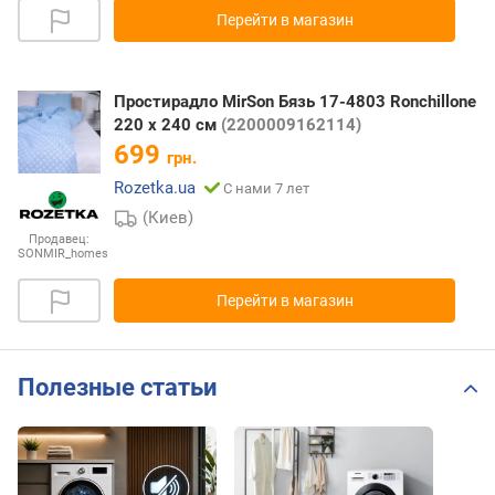
Перейти в магазин
Простирадло MirSon Бязь 17-4803 Ronchillone
220 х 240 см
(2200009162114)
699
грн.
Rozetka.ua
С нами 7 лет
(Киев)
Продавец:
SONMIR_homes
Перейти в магазин
Полезные статьи