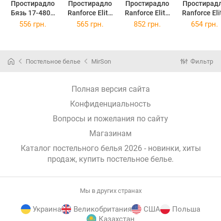
Простирадло
Простирадло
Простирадло
Простирад
Бязь 17-4803
Ranforce Elite
Ranforce Elite
Ranforce Eli
Ronchillone
17-4803
17-4803
17-4803
556 грн.
565 грн.
852 грн.
654 грн.
180x220 см
Ronchillone
Ronchillone
Ronchillon
150х220 см
220x240 см
180x220 с
Постельное белье
MirSon
Фильтр
Полная версия сайта
Конфиденциальность
Вопросы и пожелания по сайту
Магазинам
Каталог постельного белья 2026 - новинки, хиты
продаж,
купить постельное белье
.
Мы в других странах
Украина
Великобритания
США
Польша
Казахстан