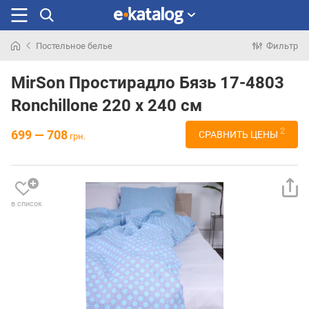
Постельное белье
Фильтр
Искали
раньше
MirSon Простирадло Бязь 17-4803
Ronchillone 220 х 240 см
2
699 — 708
СРАВНИТЬ ЦЕНЫ
грн.
в список